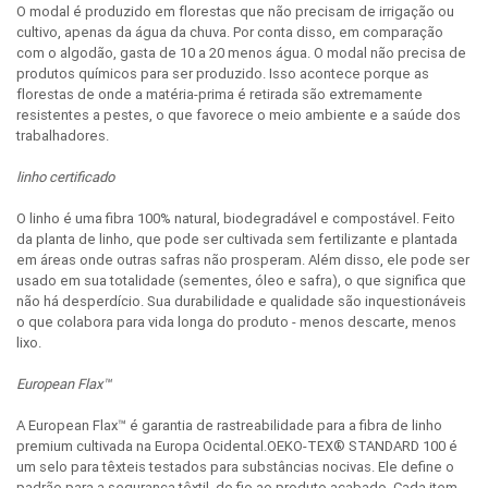
O modal é produzido em florestas que não precisam de irrigação ou
cultivo, apenas da água da chuva. Por conta disso, em comparação
com o algodão, gasta de 10 a 20 menos água. O modal não precisa de
produtos químicos para ser produzido. Isso acontece porque as
florestas de onde a matéria-prima é retirada são extremamente
resistentes a pestes, o que favorece o meio ambiente e a saúde dos
trabalhadores.
linho certificado
O linho é uma fibra 100% natural, biodegradável e compostável. Feito
da planta de linho, que pode ser cultivada sem fertilizante e plantada
em áreas onde outras safras não prosperam. Além disso, ele pode ser
usado em sua totalidade (sementes, óleo e safra), o que significa que
não há desperdício. Sua durabilidade e qualidade são inquestionáveis
o que colabora para vida longa do produto - menos descarte, menos
lixo.
European Flax™
A European Flax™ é garantia de rastreabilidade para a fibra de linho
premium cultivada na Europa Ocidental.OEKO-TEX® STANDARD 100 é
um selo para têxteis testados para substâncias nocivas. Ele define o
padrão para a segurança têxtil, do fio ao produto acabado. Cada item