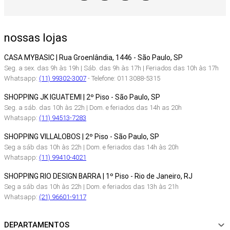
nossas lojas
CASA MYBASIC | Rua Groenlândia, 1446 - São Paulo, SP
Seg. a sex. das 9h às 19h | Sáb. das 9h às 17h | Feriados das 10h às 17h
Whatsapp:
(11) 99302-3007
- Telefone: 011 3088-5315
SHOPPING JK IGUATEMI | 2º Piso - São Paulo, SP
Seg. a sáb. das 10h às 22h | Dom. e feriados das 14h as 20h
Whatsapp:
(11) 94513-7283
SHOPPING VILLALOBOS | 2º Piso - São Paulo, SP
Seg a sáb das 10h às 22h | Dom. e feriados das 14h às 20h
Whatsapp:
(11) 99410-4021
SHOPPING RIO DESIGN BARRA | 1º Piso - Rio de Janeiro, RJ
Seg a sáb das 10h às 22h | Dom. e feriados das 13h às 21h
Whatsapp:
(21) 96601-9117
DEPARTAMENTOS