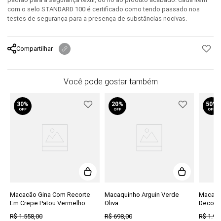
com o selo STANDARD 100 é certificado como tendo passado nos
testes de segurança para a presença de substâncias nocivas.
Compartilhar
Você pode gostar também
30%
20%
50%
OFF
OFF
OFF
Macacão Gina Com Recorte
Macaquinho Arguin Verde
Macacã
Em Crepe Patou Vermelho
Oliva
Decote 
R$
1
.
558
,
00
R$
698
,
00
R$
1
.
97