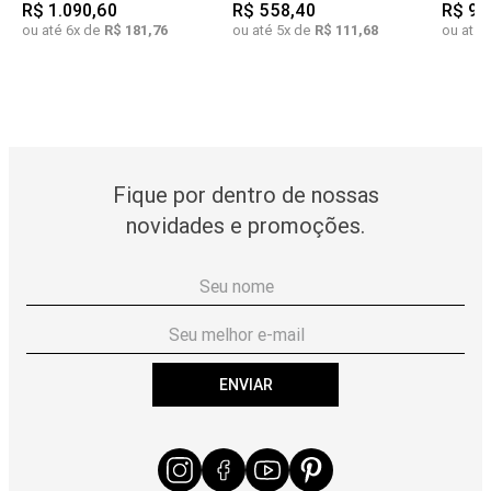
R$
1
.
090
,
60
R$
558
,
40
R$
98
ou até
6
x de
R$
181
,
76
ou até
5
x de
R$
111
,
68
ou até
Fique por dentro de nossas
novidades e promoções.
ENVIAR