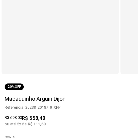
20%
OFF
Macaquinho Arguin Dijon
Referência
:
20238_20187_0_XPP
R$
698
,
00
R$
558
,
40
ou até
5
x de
R$
111
,
68
CORES