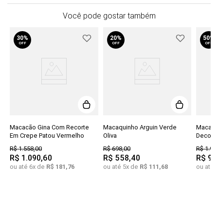
Você pode gostar também
30%
20%
50%
OFF
OFF
OFF
Macacão Gina Com Recorte
Macaquinho Arguin Verde
Macacã
Em Crepe Patou Vermelho
Oliva
Decote 
R$
1
.
558
,
00
R$
698
,
00
R$
1
.
97
R$
1
.
090
,
60
R$
558
,
40
R$
98
ou até
6
x de
R$
181
,
76
ou até
5
x de
R$
111
,
68
ou até