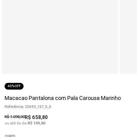
40%
OFF
Macacao Pantalona com Pala Carousa Marinho
Referência
:
20693_167_0_G
R$
1
.
098
,
00
R$
658
,
80
ou até
6
x de
R$
109
,
80
CORES