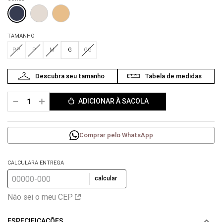
TAMANHO
PP
P
M
G
GG
－
＋
ADICIONAR À SACOLA
Comprar pelo WhatsApp
CALCULARA ENTREGA
calcular
Não sei o meu CEP
ESPECIFICAÇÕES