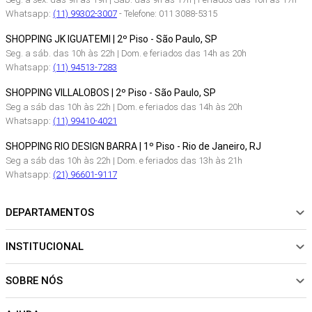
Whatsapp:
(11) 99302-3007
- Telefone: 011 3088-5315
SHOPPING JK IGUATEMI | 2º Piso - São Paulo, SP
Seg. a sáb. das 10h às 22h | Dom. e feriados das 14h as 20h
Whatsapp:
(11) 94513-7283
SHOPPING VILLALOBOS | 2º Piso - São Paulo, SP
Seg a sáb das 10h às 22h | Dom. e feriados das 14h às 20h
Whatsapp:
(11) 99410-4021
SHOPPING RIO DESIGN BARRA | 1º Piso - Rio de Janeiro, RJ
Seg a sáb das 10h às 22h | Dom. e feriados das 13h às 21h
Whatsapp:
(21) 96601-9117
DEPARTAMENTOS
INSTITUCIONAL
NOVIDADES
ROUPAS
SOBRE NÓS
Sobre Nós
CALÇADOS
Nossas Lojas
ACESSÓRIOS