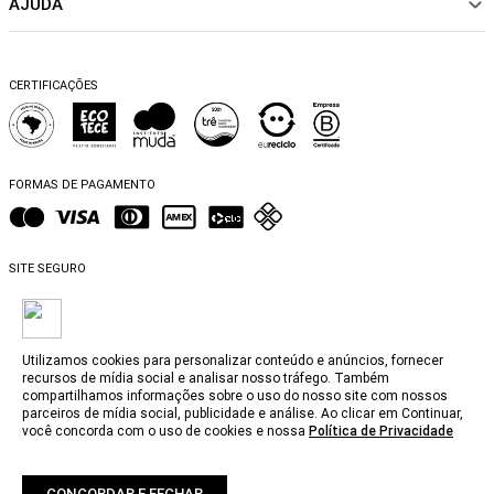
AJUDA
Política de pagamento
Sustentabilidade
BEACHWEAR
Trocas e Devoluções
Fibras e Tecidos
MATERNIDADE
Perguntas frequentes
Trocas e Devoluções
SALE
CERTIFICAÇÕES
Dicas de cuidados
Perguntas Frequentes
Falar no WhatsApp
Blog
FORMAS DE PAGAMENTO
SITE SEGURO
Utilizamos cookies para personalizar conteúdo e anúncios, fornecer
recursos de mídia social e analisar nosso tráfego. Também
compartilhamos informações sobre o uso do nosso site com nossos
@2025, MyBasic.com.br.
parceiros de mídia social, publicidade e análise. Ao clicar em Continuar,
você concorda com o uso de cookies e nossa
Política de Privacidade
CNPJ. 15.242.804/0001-74 Rua Groenlândia, 1446 - Jardim América, São Paulo -
SP, 01434-100. Todos os direitos reservados.
Fotos e Logotipos aqui veiculados são de propriedade da MyBasic.com.br. É
vetada a sua reprodução, total ou parcial.
CONCORDAR E FECHAR