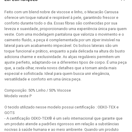
Feito com um blend nobre de viscose e linho, o Macacão Carousa
oferece um toque natural e respirável à pele, garantindo frescor e
conforto durante todo o dia. Essas fibras são conhecidas por sua
leveza e suavidade, proporcionando uma experiência única para quem
veste. Com uma modelagem pantalona que valoriza o movimento e o
caimento fluido, a peça é complementada por um zíper invisível na
lateral para um acabamento impecável. Os bolsos laterais são um
toque funcional e prático, enquanto a pala delicada na altura do busto
adiciona charme e exclusividade. As alças reguláveis permitem um
ajuste perfeito, adaptando-se a diferentes tipos de corpo. É uma peça
que, a cada olhar, revela novos detalhes que a tornam ainda mais
especial e sofisticada. Ideal para quem busca unir elegância,
versatilidade e conforto em uma única peça.
Composição: 50% Linho / 50% Viscose
Modelo veste P
O tecido utilizado nesse modelo possui certificação : OEKO-TEX e
GOTS
- A certificação OEKO-TEX® é um selo internacional que garante que
um produto atende a padrões rigorosos em relação a substâncias
nocivas à saúde humana e ao meio ambiente. Quando um produto