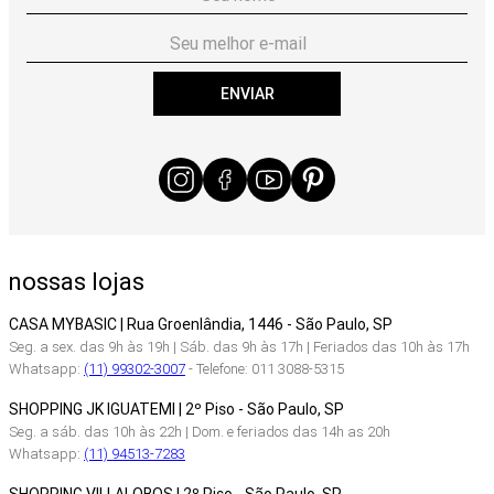
ENVIAR
nossas lojas
CASA MYBASIC | Rua Groenlândia, 1446 - São Paulo, SP
Seg. a sex. das 9h às 19h | Sáb. das 9h às 17h | Feriados das 10h às 17h
Whatsapp:
(11) 99302-3007
- Telefone: 011 3088-5315
SHOPPING JK IGUATEMI | 2º Piso - São Paulo, SP
Seg. a sáb. das 10h às 22h | Dom. e feriados das 14h as 20h
Whatsapp:
(11) 94513-7283