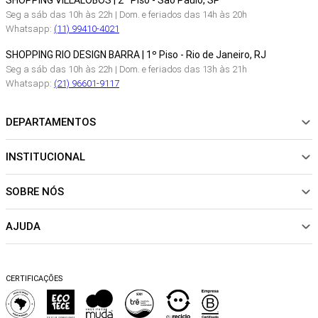
SHOPPING VILLALOBOS | 2º Piso - São Paulo, SP
Seg a sáb das 10h às 22h | Dom. e feriados das 14h às 20h
Whatsapp:
(11) 99410-4021
SHOPPING RIO DESIGN BARRA | 1º Piso - Rio de Janeiro, RJ
Seg a sáb das 10h às 22h | Dom. e feriados das 13h às 21h
Whatsapp:
(21) 96601-9117
DEPARTAMENTOS
INSTITUCIONAL
NOVIDADES
ROUPAS
SOBRE NÓS
Sobre Nós
CALÇADOS
Nossas Lojas
ACESSÓRIOS
AJUDA
Política de pagamento
Sustentabilidade
BEACHWEAR
Trocas e Devoluções
Fibras e Tecidos
MATERNIDADE
Perguntas frequentes
Trocas e Devoluções
SALE
CERTIFICAÇÕES
Dicas de cuidados
Perguntas Frequentes
Falar no WhatsApp
Blog