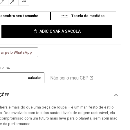
M
G
GG
ADICIONAR À SACOLA
ar pelo WhatsApp
NTREGA
Não sei o meu CEP
calcular
AÇÕES
thera é mais do que uma peça de roupa – é um manifesto de estilo
. Desenvolvida com tecidos sustentáveis de origem rastreável, ela
 compromisso com um futuro mais leve para o planeta, sem abrir mão
 e da performance.