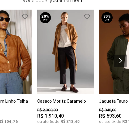
Você pode gostar também
20%
30%
OFF
OFF
em Linho Telha
Casaco Moritz Caramelo
Jaqueta Fauro Verde
COMPRAR
COMPRAR
C
M
G
GG
G
R$
2
.
388
,
00
R$
848
,
00
R$
1
.
910
,
40
R$
593
,
60
R$
104
,
76
ou até
6
x de
R$
318
,
40
ou até
5
x de
R$
118
,
7