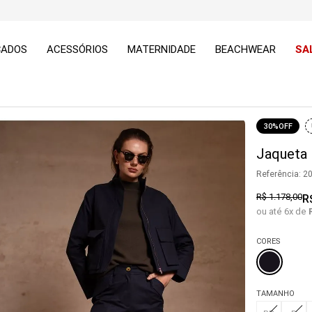
ÇADOS
ACESSÓRIOS
MATERNIDADE
BEACHWEAR
SA
30%
OFF
Jaqueta 
Referência
:
2
R$
1
.
178
,
00
R
ou até
6
x de
CORES
TAMANHO