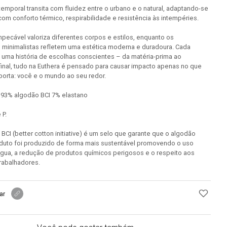
emporal transita com fluidez entre o urbano e o natural, adaptando-se
com conforto térmico, respirabilidade e resistência às intempéries.
pecável valoriza diferentes corpos e estilos, enquanto os
minimalistas refletem uma estética moderna e duradoura. Cada
 uma história de escolhas conscientes – da matéria-prima ao
inal, tudo na Euthera é pensado para causar impacto apenas no que
orta: você e o mundo ao seu redor.
93% algodão BCI 7% elastano
 P.
o BCI (better cotton initiative) é um selo que garante que o algodão
duto foi produzido de forma mais sustentável promovendo o uso
água, a redução de produtos químicos perigosos e o respeito aos
trabalhadores.
ar