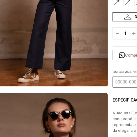
PP
P
－
＋
Compr
CALCULARA E
ESPECIFIC
A Jaqueta Eu
com propósito
representa o
da elegância