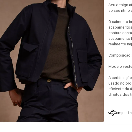
Seu design at
ao seu ritmo 
O caimento im
acabamentos 
costura conta
acabamento f
realmente imp
Composição: 
Modelo veste
A certificaçã
usado no pro
eficiente da 
direitos dos 
Compartilh