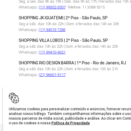
Seg. a sex. das 9h às 19h | Sáb. das 9h às 17h | Feriados das 10h 
Whatsapp:
(11) 99302-3007
- Telefone: 11 3088-5315
SHOPPING JK IGUATEMI | 2º Piso - São Paulo, SP
Seg a sáb. das 10h às 22h | Dom. e feriados das 14h as 20h
Whatsapp:
(11) 94513-7283
SHOPPING VILLA LOBOS | 2º Piso - São Paulo, SP
Seg a sáb das 10h às 22h | Dom. e feriados das 14h às 20h
Whatsapp:
(11) 99410-4021
SHOPPING RIO DESIGN BARRA | 1º Piso - Rio de Janeiro, RJ
Seg a sáb das 10h às 22h | Dom. e feriados das 13h às 21h
Whatsapp:
(21) 96601-9117
CERTIFICAÇÕES
Utilizamos cookies para personalizar conteúdo e anúncios, fornecer recur
analisar nosso tráfego. Também compartilhamos informações sobre o uso
nossos parceiros de mídia social, publicidade e análise. Ao clicar em Con
o uso de cookies e nossa
Política de Privacidade