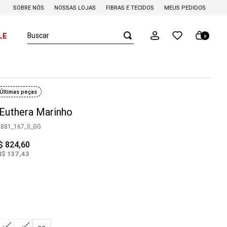
SOBRE NÓS
NOSSAS LOJAS
FIBRAS E TECIDOS
MEUS PEDIDOS
Buscar
LE
0
Últimas peças
Euthera Marinho
0881_167_0_GG
$
824
,
60
R$
137
,
43