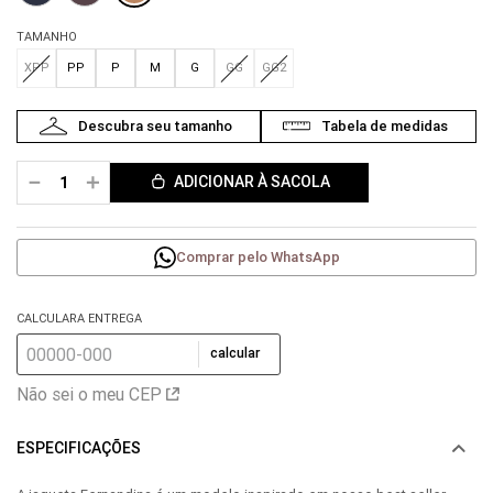
TAMANHO
XPP
PP
P
M
G
GG
GG2
－
＋
ADICIONAR À SACOLA
Comprar pelo WhatsApp
CALCULARA ENTREGA
calcular
Não sei o meu CEP
ESPECIFICAÇÕES