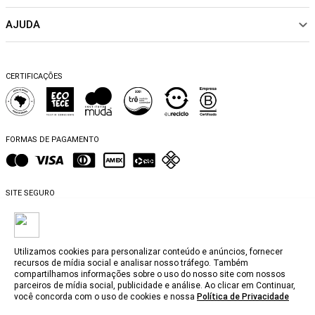
Nossas Lojas
ACESSÓRIOS
AJUDA
Política de pagamento
Sustentabilidade
BEACHWEAR
Trocas e Devoluções
Fibras e Tecidos
MATERNIDADE
Perguntas frequentes
Trocas e Devoluções
SALE
CERTIFICAÇÕES
Dicas de cuidados
Perguntas Frequentes
Falar no WhatsApp
Blog
FORMAS DE PAGAMENTO
SITE SEGURO
Utilizamos cookies para personalizar conteúdo e anúncios, fornecer
recursos de mídia social e analisar nosso tráfego. Também
compartilhamos informações sobre o uso do nosso site com nossos
@2025, MyBasic.com.br.
parceiros de mídia social, publicidade e análise. Ao clicar em Continuar,
você concorda com o uso de cookies e nossa
Política de Privacidade
CNPJ. 15.242.804/0001-74 Rua Groenlândia, 1446 - Jardim América, São Paulo -
SP, 01434-100. Todos os direitos reservados.