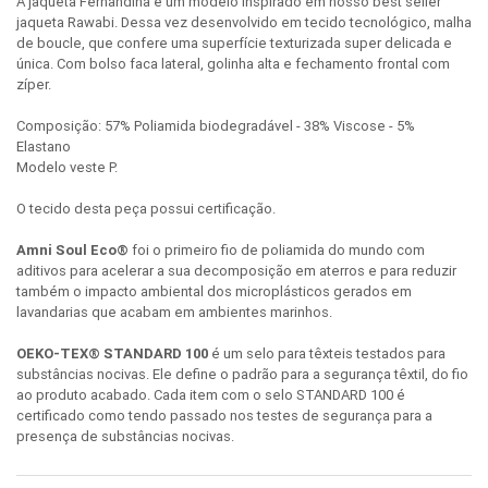
A jaqueta Fernandina é um modelo inspirado em nosso best seller
jaqueta Rawabi. Dessa vez desenvolvido em tecido tecnológico, malha
de boucle, que confere uma superfície texturizada super delicada e
única. Com bolso faca lateral, golinha alta e fechamento frontal com
zíper.
Composição: 57% Poliamida biodegradável - 38% Viscose - 5%
Elastano
Modelo veste P.
O tecido desta peça possui certificação.
Amni Soul Eco®
foi o primeiro fio de poliamida do mundo com
aditivos para acelerar a sua decomposição em aterros e para reduzir
também o impacto ambiental dos microplásticos gerados em
lavandarias que acabam em ambientes marinhos.
OEKO-TEX® STANDARD 100
é um selo para têxteis testados para
substâncias nocivas. Ele define o padrão para a segurança têxtil, do fio
ao produto acabado. Cada item com o selo STANDARD 100 é
certificado como tendo passado nos testes de segurança para a
presença de substâncias nocivas.