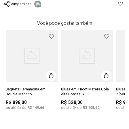
Compartilhar
Você pode gostar também
Jaqueta Fernandina em
Blusa em Tricot Matera Gola
Blusa M
Boucle Marinho
Alta Bordeaux
R$
898
,
00
R$
528
,
00
R$
99
ou até
6
x de
R$
149
,
66
ou até
5
x de
R$
105
,
60
ou até