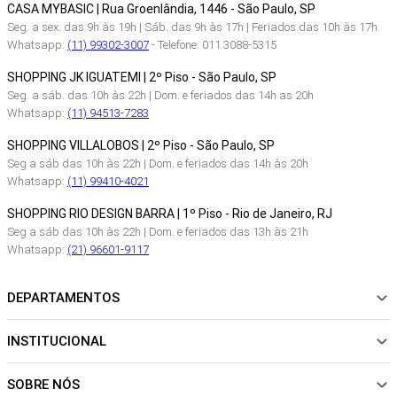
CASA MYBASIC | Rua Groenlândia, 1446 - São Paulo, SP
Seg. a sex. das 9h às 19h | Sáb. das 9h às 17h | Feriados das 10h às 17h
Whatsapp:
(11) 99302-3007
- Telefone: 011 3088-5315
SHOPPING JK IGUATEMI | 2º Piso - São Paulo, SP
Seg. a sáb. das 10h às 22h | Dom. e feriados das 14h as 20h
Whatsapp:
(11) 94513-7283
SHOPPING VILLALOBOS | 2º Piso - São Paulo, SP
Seg a sáb das 10h às 22h | Dom. e feriados das 14h às 20h
Whatsapp:
(11) 99410-4021
SHOPPING RIO DESIGN BARRA | 1º Piso - Rio de Janeiro, RJ
Seg a sáb das 10h às 22h | Dom. e feriados das 13h às 21h
Whatsapp:
(21) 96601-9117
DEPARTAMENTOS
INSTITUCIONAL
NOVIDADES
ROUPAS
SOBRE NÓS
Sobre Nós
CALÇADOS