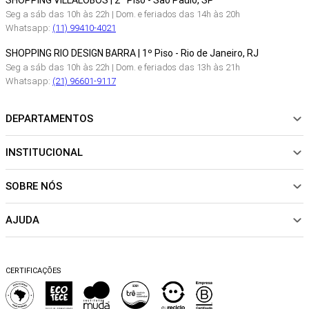
SHOPPING VILLALOBOS | 2º Piso - São Paulo, SP
Seg a sáb das 10h às 22h | Dom. e feriados das 14h às 20h
Whatsapp:
(11) 99410-4021
SHOPPING RIO DESIGN BARRA | 1º Piso - Rio de Janeiro, RJ
Seg a sáb das 10h às 22h | Dom. e feriados das 13h às 21h
Whatsapp:
(21) 96601-9117
DEPARTAMENTOS
INSTITUCIONAL
NOVIDADES
ROUPAS
SOBRE NÓS
Sobre Nós
CALÇADOS
Nossas Lojas
ACESSÓRIOS
AJUDA
Política de pagamento
Sustentabilidade
BEACHWEAR
Trocas e Devoluções
Fibras e Tecidos
MATERNIDADE
Perguntas frequentes
Trocas e Devoluções
SALE
CERTIFICAÇÕES
Dicas de cuidados
Perguntas Frequentes
Falar no WhatsApp
Blog