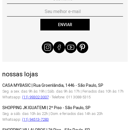
ENVIAR
nossas lojas
CASA MYBASIC | Rua Groenlândia, 1446 - São Paulo, SP
Seg. a sex. das 9h às 19h | Sáb. das 9h às 17h | Feriados das 10h às 17h
Whatsapp:
(11) 99302-3007
- Telefone: 011 3088-5315
SHOPPING JK IGUATEMI | 2º Piso - São Paulo, SP
Seg. a sáb. das 10h às 22h | Dom. e feriados das 14h as 20h
Whatsapp:
(11) 94513-7283