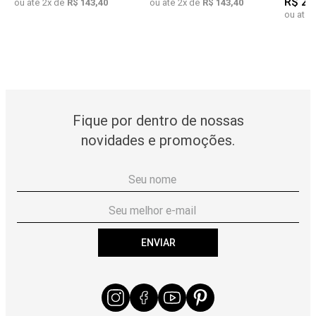
R$
25
ou até
2
x de
R$
143
,
40
ou até
2
x de
R$
143
,
40
ou até
Fique por dentro de nossas
novidades e promoções.
ENVIAR