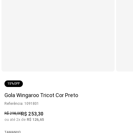
15%
OFF
Gola Wingaroo Tricot Cor Preto
Referência
:
1091801
R$
298
,
00
R$
253
,
30
ou até
2
x de
R$
126
,
65
TAMANHO