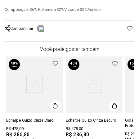
Composição: 36% Poliamida 32%Viscose 32%Acrilíco
Compartilhar
Você pode gostar também
40%
40%
15%
OFF
OFF
OFF
Echarpe Guizo Cinza Claro
Echarpe Guizo Cinza Escuro
Gola Wi
Preto
R$
478
,
00
R$
478
,
00
R$
286
,
80
R$
286
,
80
R$
298
,