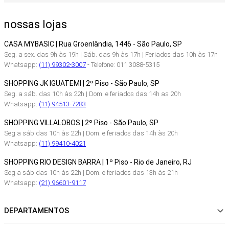
nossas lojas
CASA MYBASIC | Rua Groenlândia, 1446 - São Paulo, SP
Seg. a sex. das 9h às 19h | Sáb. das 9h às 17h | Feriados das 10h às 17h
Whatsapp:
(11) 99302-3007
- Telefone: 011 3088-5315
SHOPPING JK IGUATEMI | 2º Piso - São Paulo, SP
Seg. a sáb. das 10h às 22h | Dom. e feriados das 14h as 20h
Whatsapp:
(11) 94513-7283
SHOPPING VILLALOBOS | 2º Piso - São Paulo, SP
Seg a sáb das 10h às 22h | Dom. e feriados das 14h às 20h
Whatsapp:
(11) 99410-4021
SHOPPING RIO DESIGN BARRA | 1º Piso - Rio de Janeiro, RJ
Seg a sáb das 10h às 22h | Dom. e feriados das 13h às 21h
Whatsapp:
(21) 96601-9117
DEPARTAMENTOS