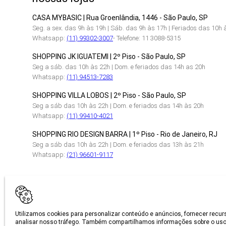
CASA MYBASIC | Rua Groenlândia, 1446 - São Paulo, SP
Seg. a sex. das 9h às 19h | Sáb. das 9h às 17h | Feriados das 10h 
Whatsapp:
(11) 99302-3007
- Telefone: 11 3088-5315
SHOPPING JK IGUATEMI | 2º Piso - São Paulo, SP
Seg a sáb. das 10h às 22h | Dom. e feriados das 14h as 20h
Whatsapp:
(11) 94513-7283
SHOPPING VILLA LOBOS | 2º Piso - São Paulo, SP
Seg a sáb das 10h às 22h | Dom. e feriados das 14h às 20h
Whatsapp:
(11) 99410-4021
SHOPPING RIO DESIGN BARRA | 1º Piso - Rio de Janeiro, RJ
Seg a sáb das 10h às 22h | Dom. e feriados das 13h às 21h
Whatsapp:
(21) 96601-9117
CERTIFICAÇÕES
Utilizamos cookies para personalizar conteúdo e anúncios, fornecer recur
analisar nosso tráfego. Também compartilhamos informações sobre o uso