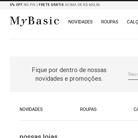
5% OFF
NO PIX |
FRETE GRÁTIS
ACIMA DE R$ 600,00.
NOVIDADES
ROUPAS
CAL
TERMOS MAIS BUSCADOS
1
º
tricot
2
º
mocassim
Fique por dentro de nossas
3
º
botas
novidades e promoções.
4
º
blazers
5
º
chemises
6
º
calça
7
º
camisa
NOVIDADES
ROUPAS
C
8
º
saia
nossas lojas