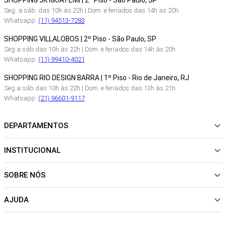
SHOPPING JK IGUATEMI | 2º Piso - São Paulo, SP
Seg. a sáb. das 10h às 22h | Dom. e feriados das 14h as 20h
Whatsapp:
(11) 94513-7283
SHOPPING VILLALOBOS | 2º Piso - São Paulo, SP
Seg a sáb das 10h às 22h | Dom. e feriados das 14h às 20h
Whatsapp:
(11) 99410-4021
SHOPPING RIO DESIGN BARRA | 1º Piso - Rio de Janeiro, RJ
Seg a sáb das 10h às 22h | Dom. e feriados das 13h às 21h
Whatsapp:
(21) 96601-9117
DEPARTAMENTOS
INSTITUCIONAL
NOVIDADES
ROUPAS
SOBRE NÓS
Sobre Nós
CALÇADOS
Nossas Lojas
ACESSÓRIOS
AJUDA
Política de pagamento
Sustentabilidade
BEACHWEAR
Trocas e Devoluções
Fibras e Tecidos
MATERNIDADE