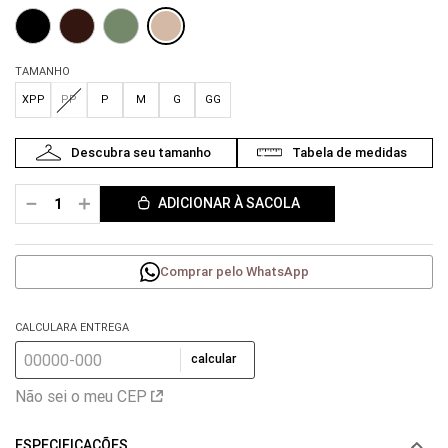
TAMANHO
XPP
PP
P
M
G
GG
－
＋
ADICIONAR À SACOLA
Comprar pelo WhatsApp
CALCULARA ENTREGA
calcular
Não sei o meu CEP
ESPECIFICAÇÕES