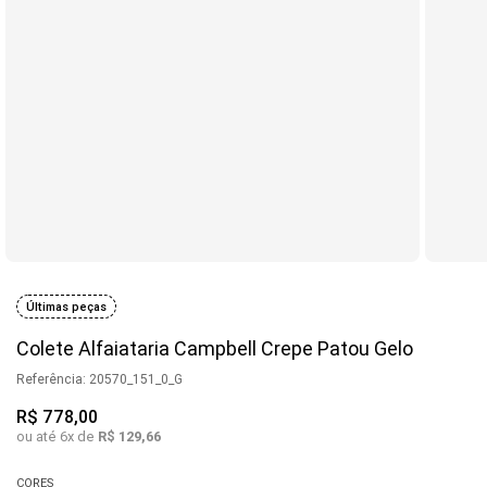
Últimas peças
Colete Alfaiataria Campbell Crepe Patou Gelo
Referência
:
20570_151_0_G
R$
778
,
00
ou até
6
x de
R$
129
,
66
CORES