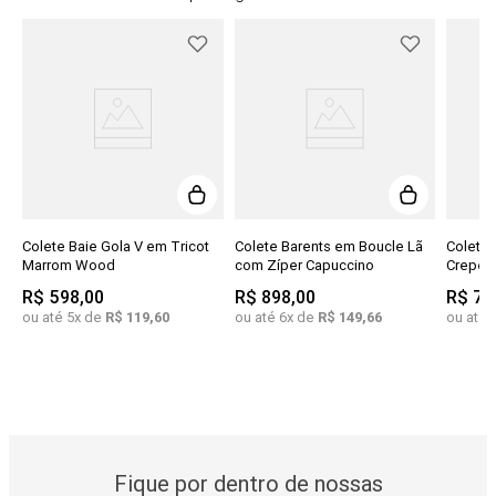
Colete Baie Gola V em Tricot
Colete Barents em Boucle Lã
Colete 
Marrom Wood
com Zíper Capuccino
Crepe P
R$
598
,
00
R$
898
,
00
R$
77
ou até
5
x de
R$
119
,
60
ou até
6
x de
R$
149
,
66
ou até
Fique por dentro de nossas