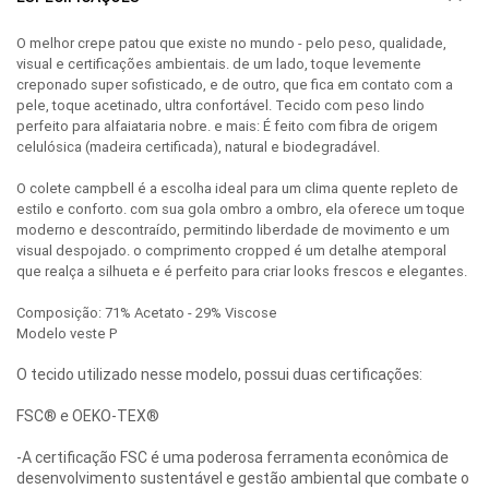
O melhor crepe patou que existe no mundo - pelo peso, qualidade,
visual e certificações ambientais. de um lado, toque levemente
creponado super sofisticado, e de outro, que fica em contato com a
pele, toque acetinado, ultra confortável. Tecido com peso lindo
perfeito para alfaiataria nobre. e mais: É feito com fibra de origem
celulósica (madeira certificada), natural e biodegradável.
O colete campbell é a escolha ideal para um clima quente repleto de
estilo e conforto. com sua gola ombro a ombro, ela oferece um toque
moderno e descontraído, permitindo liberdade de movimento e um
visual despojado. o comprimento cropped é um detalhe atemporal
que realça a silhueta e é perfeito para criar looks frescos e elegantes.
Composição: 71% Acetato - 29% Viscose
Modelo veste P
O tecido utilizado nesse modelo, possui duas certificações:
FSC® e OEKO-TEX®
-A certificação FSC é uma poderosa ferramenta econômica de
desenvolvimento sustentável e gestão ambiental que combate o