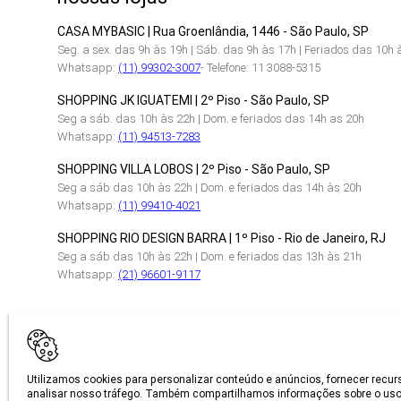
CASA MYBASIC | Rua Groenlândia, 1446 - São Paulo, SP
Seg. a sex. das 9h às 19h | Sáb. das 9h às 17h | Feriados das 10h 
Whatsapp:
(11) 99302-3007
- Telefone: 11 3088-5315
SHOPPING JK IGUATEMI | 2º Piso - São Paulo, SP
Seg a sáb. das 10h às 22h | Dom. e feriados das 14h as 20h
Whatsapp:
(11) 94513-7283
SHOPPING VILLA LOBOS | 2º Piso - São Paulo, SP
Seg a sáb das 10h às 22h | Dom. e feriados das 14h às 20h
Whatsapp:
(11) 99410-4021
SHOPPING RIO DESIGN BARRA | 1º Piso - Rio de Janeiro, RJ
Seg a sáb das 10h às 22h | Dom. e feriados das 13h às 21h
Whatsapp:
(21) 96601-9117
CERTIFICAÇÕES
Utilizamos cookies para personalizar conteúdo e anúncios, fornecer recur
analisar nosso tráfego. Também compartilhamos informações sobre o uso