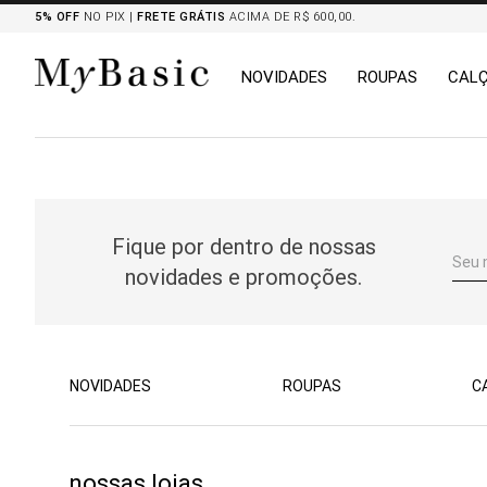
5% OFF
NO PIX |
FRETE GRÁTIS
ACIMA DE R$ 600,00.
NOVIDADES
ROUPAS
CAL
TERMOS MAIS BUSCADOS
1
º
tricot
2
º
mocassim
Fique por dentro de nossas
3
º
botas
novidades e promoções.
4
º
blazers
5
º
chemises
6
º
calça
7
º
camisa
NOVIDADES
ROUPAS
C
8
º
saia
nossas lojas