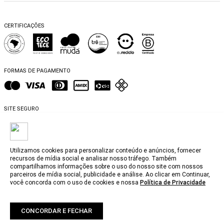
Trocas e Devoluções
Fibras e Tecidos
MATERNIDADE
Perguntas frequentes
Trocas e Devoluções
SALE
CERTIFICAÇÕES
Dicas de cuidados
Perguntas Frequentes
Falar no WhatsApp
Blog
FORMAS DE PAGAMENTO
SITE SEGURO
Utilizamos cookies para personalizar conteúdo e anúncios, fornecer
recursos de mídia social e analisar nosso tráfego. Também
compartilhamos informações sobre o uso do nosso site com nossos
@2025, MyBasic.com.br.
parceiros de mídia social, publicidade e análise. Ao clicar em Continuar,
você concorda com o uso de cookies e nossa
Política de Privacidade
CNPJ. 15.242.804/0001-74 Rua Groenlândia, 1446 - Jardim América, São Paulo -
SP, 01434-100. Todos os direitos reservados.
Fotos e Logotipos aqui veiculados são de propriedade da MyBasic.com.br. É
vetada a sua reprodução, total ou parcial.
CONCORDAR E FECHAR