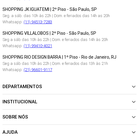
SHOPPING JK IGUATEMI | 2º Piso - São Paulo, SP
Seg. a sáb. das 10h às 22h | Dom. e feriados das 14h as 20h
Whatsapp:
(11) 94513-7283
SHOPPING VILLALOBOS | 2º Piso - São Paulo, SP
Seg a sáb das 10h às 22h | Dom. e feriados das 14h às 20h
Whatsapp:
(11) 99410-4021
SHOPPING RIO DESIGN BARRA | 1º Piso - Rio de Janeiro, RJ
Seg a sáb das 10h às 22h | Dom. e feriados das 13h às 21h
Whatsapp:
(21) 96601-9117
DEPARTAMENTOS
INSTITUCIONAL
NOVIDADES
ROUPAS
SOBRE NÓS
Sobre Nós
CALÇADOS
Nossas Lojas
ACESSÓRIOS
AJUDA
Política de pagamento
Sustentabilidade
BEACHWEAR