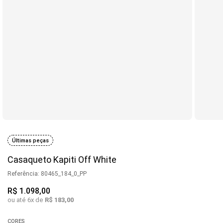
Últimas peças
Casaqueto Kapiti Off White
Referência
:
80465_184_0_PP
R$
1
.
098
,
00
ou até
6
x de
R$
183
,
00
CORES