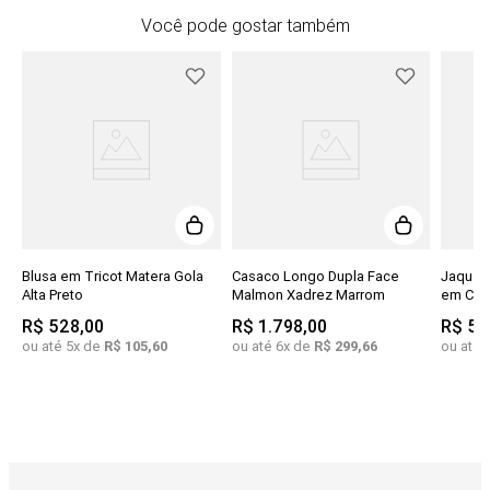
Você pode gostar também
Blusa em Tricot Matera Gola
Casaco Longo Dupla Face
Jaquet
Alta Preto
Malmon Xadrez Marrom
em Cour
R$
528
,
00
R$
1
.
798
,
00
R$
5
.
ou até
5
x de
R$
105
,
60
ou até
6
x de
R$
299
,
66
ou até