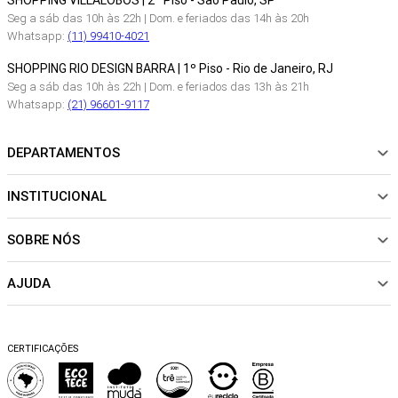
SHOPPING VILLALOBOS | 2º Piso - São Paulo, SP
Seg a sáb das 10h às 22h | Dom. e feriados das 14h às 20h
Whatsapp:
(11) 99410-4021
SHOPPING RIO DESIGN BARRA | 1º Piso - Rio de Janeiro, RJ
Seg a sáb das 10h às 22h | Dom. e feriados das 13h às 21h
Whatsapp:
(21) 96601-9117
DEPARTAMENTOS
INSTITUCIONAL
NOVIDADES
ROUPAS
SOBRE NÓS
Sobre Nós
CALÇADOS
Nossas Lojas
ACESSÓRIOS
AJUDA
Política de pagamento
Sustentabilidade
BEACHWEAR
Trocas e Devoluções
Fibras e Tecidos
MATERNIDADE
Perguntas frequentes
Trocas e Devoluções
SALE
CERTIFICAÇÕES
Dicas de cuidados
Perguntas Frequentes
Falar no WhatsApp
Blog