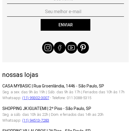
ENVIAR
nossas lojas
CASA MYBASIC | Rua Groenlândia, 1446 - São Paulo, SP
Seg. a sex. das 9h às 19h | Sáb. das 9h às 17h | Feriados das 10h às 17h
Whatsapp:
(11) 99302-3007
- Telefone: 011 3088-5315
SHOPPING JK IGUATEMI | 2º Piso - São Paulo, SP
Seg. a sáb. das 10h às 22h | Dom. e feriados das 14h as 20h
Whatsapp:
(11) 94513-7283