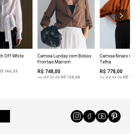
XPP
PP
P
C
h Off White
Camisa Lunday com Bolsos
Camisa Kinaro Com 
COMPRAR
COMPRAR
PP
P
M
M
G
Frontais Marrom
Telha
R$
748
,
00
R$
778
,
00
R$
146
,
33
ou até
6
x de
R$
124
,
66
ou até
6
x de
R$
129
,
6