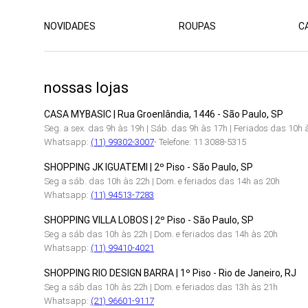
NOVIDADES
ROUPAS
C
nossas lojas
CASA MYBASIC | Rua Groenlândia, 1446 - São Paulo, SP
Seg. a sex. das 9h às 19h | Sáb. das 9h às 17h | Feriados das 10h 
Whatsapp:
(11) 99302-3007
- Telefone: 11 3088-5315
SHOPPING JK IGUATEMI | 2º Piso - São Paulo, SP
Seg a sáb. das 10h às 22h | Dom. e feriados das 14h as 20h
Whatsapp:
(11) 94513-7283
SHOPPING VILLA LOBOS | 2º Piso - São Paulo, SP
Seg a sáb das 10h às 22h | Dom. e feriados das 14h às 20h
Whatsapp:
(11) 99410-4021
SHOPPING RIO DESIGN BARRA | 1º Piso - Rio de Janeiro, RJ
Seg a sáb das 10h às 22h | Dom. e feriados das 13h às 21h
Whatsapp:
(21) 96601-9117