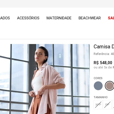
ÇADOS
ACESSÓRIOS
MATERNIDADE
BEACHWEAR
SA
Camisa D
Referência
:
4
R$
548
,
00
ou até
5
x de
CORES
TAMANHO
XPP
PP