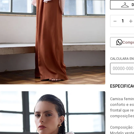
－
＋
Compr
CALCULARA E
ESPECIFIC
Camisa femin
conforto e es
frontal que r
composições 
Composição:
Modelo veste