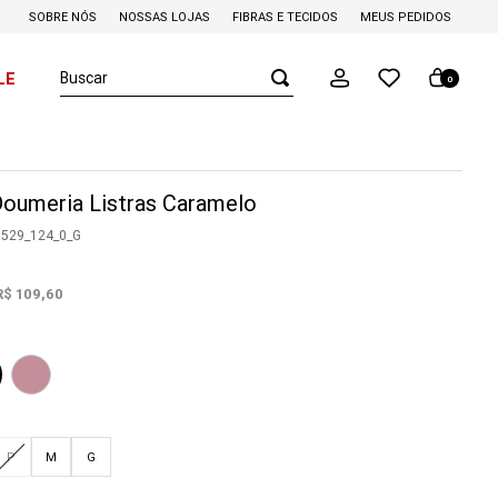
SOBRE NÓS
NOSSAS LOJAS
FIBRAS E TECIDOS
MEUS PEDIDOS
Buscar
LE
0
oumeria Listras Caramelo
0529_124_0_G
R$
109
,
60
P
M
G