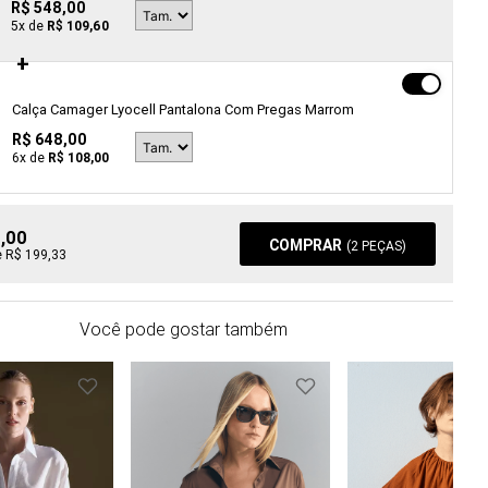
R$ 548,00
5
x de
R$ 109,60
Calça Camager Lyocell Pantalona Com Pregas Marrom
R$ 648,00
6
x de
R$ 108,00
6,00
COMPRAR
(
2
PEÇAS)
e R$ 199,33
Você pode gostar também