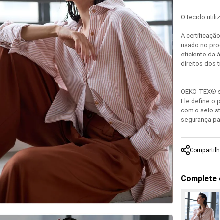
O tecido util
A certificaçã
usado no pro
eficiente da 
direitos dos 
OEKO-TEX® st
Ele define o 
com o selo s
segurança pa
Compartilh
Complete 