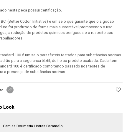
izado nesta peça possui certificação.
o BCI (Better Cotton Initiative) é um selo que garante que o algodão
duto foi produzido de forma mais sustentável promovendo o uso
água, a redução de produtos químicos perigosos e o respeito aos
trabalhadores.
andard 100 é um selo para têxteis testados para substâncias nocivas.
padrão para a segurança têxtil, do fio ao produto acabado. Cada item
tandard 100 é certificado como tendo passado nos testes de
ra a presença de substâncias nocivas.
ar
o Look
Camisa Doumeria Listras Caramelo