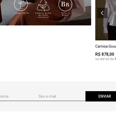
Camisa Gouc
G
GG
R$
878
,
00
ou até
6
x de
ENVIAR