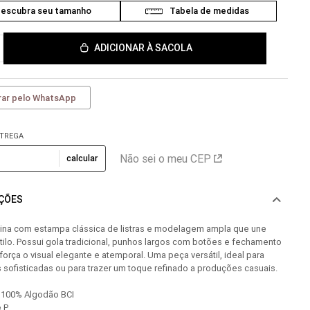
ADICIONAR À SACOLA
ar pelo WhatsApp
NTREGA
Não sei o meu CEP
calcular
AÇÕES
ina com estampa clássica de listras e modelagem ampla que une
tilo. Possui gola tradicional, punhos largos com botões e fechamento
eforça o visual elegante e atemporal. Uma peça versátil, ideal para
sofisticadas ou para trazer um toque refinado a produções casuais.
 100% Algodão BCI
 P.