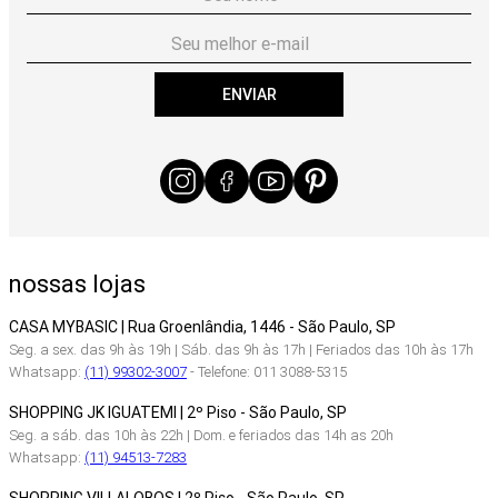
ENVIAR
nossas lojas
CASA MYBASIC | Rua Groenlândia, 1446 - São Paulo, SP
Seg. a sex. das 9h às 19h | Sáb. das 9h às 17h | Feriados das 10h às 17h
Whatsapp:
(11) 99302-3007
- Telefone: 011 3088-5315
SHOPPING JK IGUATEMI | 2º Piso - São Paulo, SP
Seg. a sáb. das 10h às 22h | Dom. e feriados das 14h as 20h
Whatsapp:
(11) 94513-7283