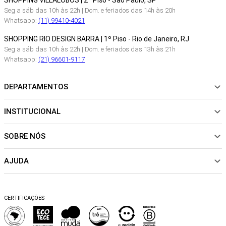
SHOPPING VILLALOBOS | 2º Piso - São Paulo, SP
Seg a sáb das 10h às 22h | Dom. e feriados das 14h às 20h
Whatsapp:
(11) 99410-4021
SHOPPING RIO DESIGN BARRA | 1º Piso - Rio de Janeiro, RJ
Seg a sáb das 10h às 22h | Dom. e feriados das 13h às 21h
Whatsapp:
(21) 96601-9117
DEPARTAMENTOS
INSTITUCIONAL
NOVIDADES
ROUPAS
SOBRE NÓS
Sobre Nós
CALÇADOS
Nossas Lojas
ACESSÓRIOS
AJUDA
Política de pagamento
Sustentabilidade
BEACHWEAR
Trocas e Devoluções
Fibras e Tecidos
MATERNIDADE
Perguntas frequentes
Trocas e Devoluções
SALE
CERTIFICAÇÕES
Dicas de cuidados
Perguntas Frequentes
Falar no WhatsApp
Blog