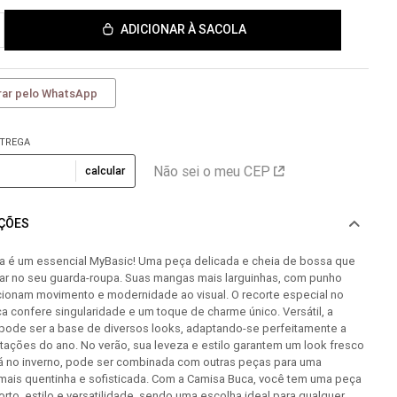
ADICIONAR À SACOLA
ar pelo WhatsApp
NTREGA
Não sei o meu CEP
calcular
AÇÕES
a é um essencial MyBasic! Uma peça delicada e cheia de bossa que
tar no seu guarda-roupa. Suas mangas mais larguinhas, com punho
rcionam movimento e modernidade ao visual. O recorte especial no
a confere singularidade e um toque de charme único. Versátil, a
pode ser a base de diversos looks, adaptando-se perfeitamente a
tações do ano. No verão, sua leveza e estilo garantem um look fresco
Já no inverno, pode ser combinada com outras peças para uma
ais quentinha e sofisticada. Com a Camisa Buca, você tem uma peça
rto, estilo e versatilidade, sendo uma escolha ideal para qualquer