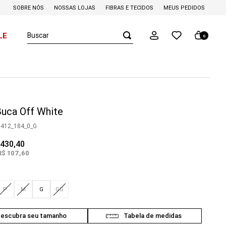
SOBRE NÓS
NOSSAS LOJAS
FIBRAS E TECIDOS
MEUS PEDIDOS
Buscar
LE
0
uca Off White
0412_184_0_G
430
,
40
R$
107
,
60
P
M
G
GG