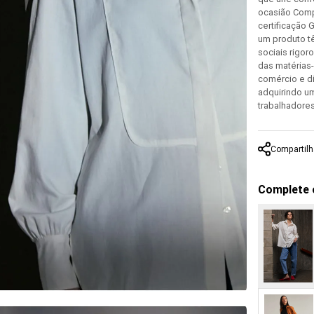
ocasião Comp
certificação 
um produto tê
sociais rigor
das matérias-
comércio e di
adquirindo um
trabalhadores
Compartilh
Complete 