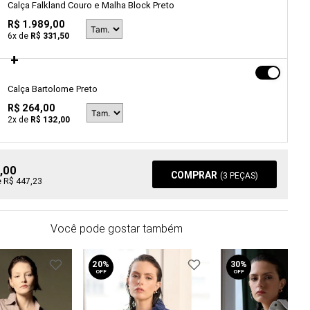
Calça Falkland Couro e Malha Block Preto
R$ 1.989,00
6
x de
R$ 331,50
Calça Bartolome Preto
R$ 264,00
2
x de
R$ 132,00
,00
COMPRAR
(
3
PEÇAS)
e R$ 447,23
Você pode gostar também
20%
30%
OFF
OFF