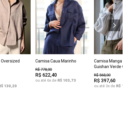
P
M
G
C
i Oversized
Camisa Caua Marinho
Camisa Manga Lon
COMPRAR
COMPRAR
G
M
G
GG
GG
Guishan Verde Oliva
R$
778
,
00
R$
622
,
40
R$
568
,
00
R$
397
,
60
ou até
6
x de
R$
103
,
73
R$
130
,
20
ou até
3
x de
R$
132
,
5