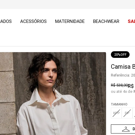
ÇADOS
ACESSÓRIOS
MATERNIDADE
BEACHWEAR
SA
20%
OFF
Camisa B
Referência
:
2
R$
538
,
00
R$
ou até
4
x de
TAMANHO
XPP
PP