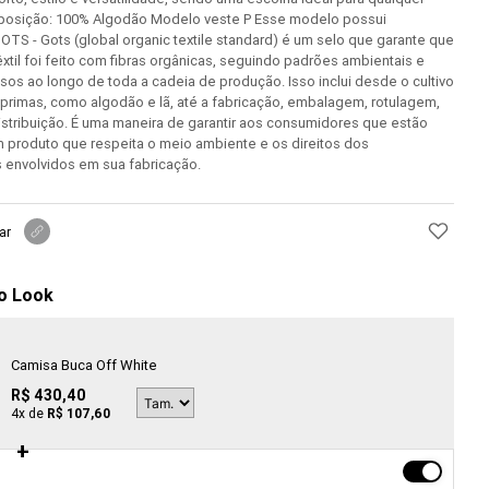
osição: 100% Algodão Modelo veste P Esse modelo possui
GOTS - Gots (global organic textile standard) é um selo que garante que
xtil foi feito com fibras orgânicas, seguindo padrões ambientais e
osos ao longo de toda a cadeia de produção. Isso inclui desde o cultivo
primas, como algodão e lã, até a fabricação, embalagem, rotulagem,
stribuição. É uma maneira de garantir aos consumidores que estão
 produto que respeita o meio ambiente e os direitos dos
 envolvidos em sua fabricação.
ar
o Look
Camisa Buca Off White
R$ 430,40
4
x de
R$ 107,60