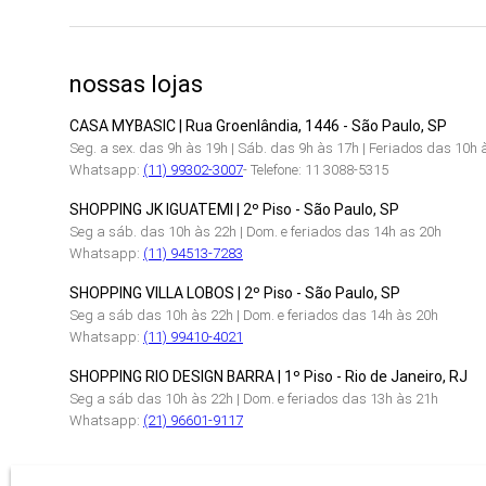
nossas lojas
CASA MYBASIC | Rua Groenlândia, 1446 - São Paulo, SP
Seg. a sex. das 9h às 19h | Sáb. das 9h às 17h | Feriados das 10h 
Whatsapp:
(11) 99302-3007
- Telefone: 11 3088-5315
SHOPPING JK IGUATEMI | 2º Piso - São Paulo, SP
Seg a sáb. das 10h às 22h | Dom. e feriados das 14h as 20h
Whatsapp:
(11) 94513-7283
SHOPPING VILLA LOBOS | 2º Piso - São Paulo, SP
Seg a sáb das 10h às 22h | Dom. e feriados das 14h às 20h
Whatsapp:
(11) 99410-4021
SHOPPING RIO DESIGN BARRA | 1º Piso - Rio de Janeiro, RJ
Seg a sáb das 10h às 22h | Dom. e feriados das 13h às 21h
Whatsapp:
(21) 96601-9117