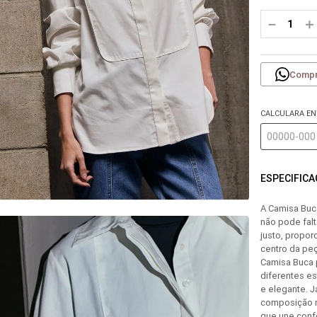
－
＋
Compr
CALCULARA E
ESPECIFIC
A Camisa Buc
não pode fal
justo, propo
centro da peç
Camisa Buca 
diferentes es
e elegante. 
composição m
que une confo