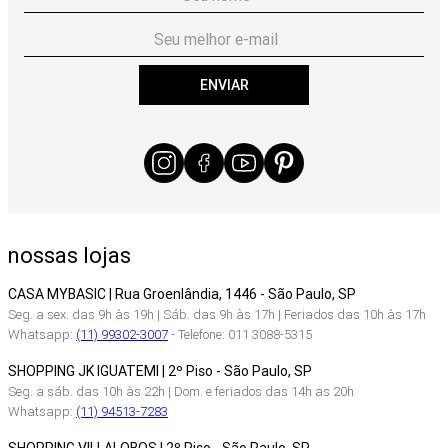
ENVIAR
nossas lojas
CASA MYBASIC | Rua Groenlândia, 1446 - São Paulo, SP
Seg. a sex. das 9h às 19h | Sáb. das 9h às 17h | Feriados das 10h às 17h
Whatsapp:
(11) 99302-3007
- Telefone: 011 3088-5315
SHOPPING JK IGUATEMI | 2º Piso - São Paulo, SP
Seg. a sáb. das 10h às 22h | Dom. e feriados das 14h as 20h
Whatsapp:
(11) 94513-7283