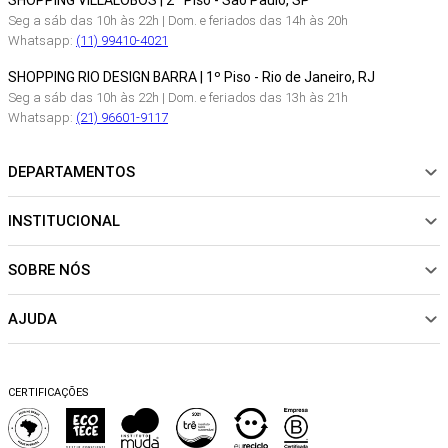
SHOPPING VILLALOBOS | 2º Piso - São Paulo, SP
Seg a sáb das 10h às 22h | Dom. e feriados das 14h às 20h
Whatsapp:
(11) 99410-4021
SHOPPING RIO DESIGN BARRA | 1º Piso - Rio de Janeiro, RJ
Seg a sáb das 10h às 22h | Dom. e feriados das 13h às 21h
Whatsapp:
(21) 96601-9117
DEPARTAMENTOS
INSTITUCIONAL
NOVIDADES
ROUPAS
SOBRE NÓS
Sobre Nós
CALÇADOS
Nossas Lojas
ACESSÓRIOS
AJUDA
Política de pagamento
Sustentabilidade
BEACHWEAR
Trocas e Devoluções
Fibras e Tecidos
MATERNIDADE
Perguntas frequentes
Trocas e Devoluções
SALE
CERTIFICAÇÕES
Dicas de cuidados
Perguntas Frequentes
Falar no WhatsApp
Blog