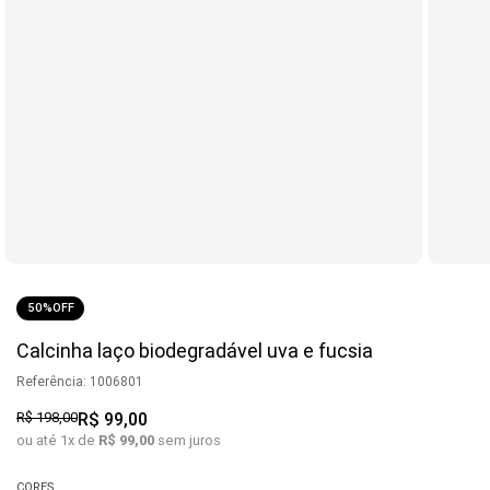
50%
OFF
Calcinha laço biodegradável uva e fucsia
Referência
:
1006801
R$
198
,
00
R$
99
,
00
ou até
1
x de
R$
99
,
00
sem juros
CORES