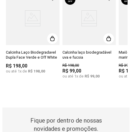
OFF
OFF
Calcinha Laço Biodegradavel
Calcinha laço biodegradável
Maiô n
Dupla Face Verde e Off White
uva e fucsia
marinho
R$
198
,
00
R$
198
,
00
R$
398
,
R$
99
,
00
R$
16
ou até
1
x de
R$
198
,
00
ou até
1
x de
R$
99
,
00
ou até
Fique por dentro de nossas
novidades e promoções.