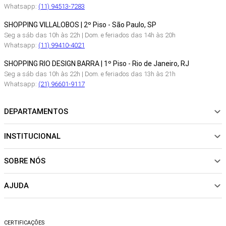
Whatsapp:
(11) 94513-7283
SHOPPING VILLALOBOS | 2º Piso - São Paulo, SP
Seg a sáb das 10h às 22h | Dom. e feriados das 14h às 20h
Whatsapp:
(11) 99410-4021
SHOPPING RIO DESIGN BARRA | 1º Piso - Rio de Janeiro, RJ
Seg a sáb das 10h às 22h | Dom. e feriados das 13h às 21h
Whatsapp:
(21) 96601-9117
DEPARTAMENTOS
INSTITUCIONAL
NOVIDADES
ROUPAS
SOBRE NÓS
Sobre Nós
CALÇADOS
Nossas Lojas
ACESSÓRIOS
AJUDA
Política de pagamento
Sustentabilidade
BEACHWEAR
Trocas e Devoluções
Fibras e Tecidos
MATERNIDADE
Perguntas frequentes
Trocas e Devoluções
SALE
CERTIFICAÇÕES