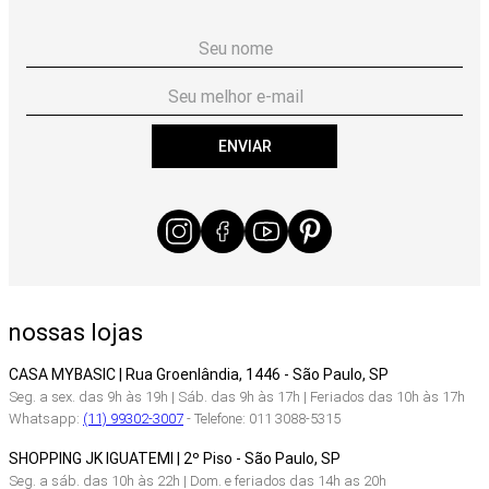
ENVIAR
nossas lojas
CASA MYBASIC | Rua Groenlândia, 1446 - São Paulo, SP
Seg. a sex. das 9h às 19h | Sáb. das 9h às 17h | Feriados das 10h às 17h
Whatsapp:
(11) 99302-3007
- Telefone: 011 3088-5315
SHOPPING JK IGUATEMI | 2º Piso - São Paulo, SP
Seg. a sáb. das 10h às 22h | Dom. e feriados das 14h as 20h