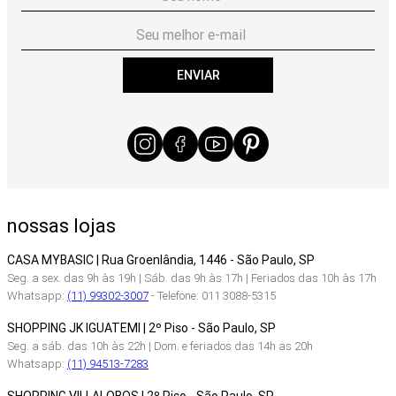
ENVIAR
nossas lojas
CASA MYBASIC | Rua Groenlândia, 1446 - São Paulo, SP
Seg. a sex. das 9h às 19h | Sáb. das 9h às 17h | Feriados das 10h às 17h
Whatsapp:
(11) 99302-3007
- Telefone: 011 3088-5315
SHOPPING JK IGUATEMI | 2º Piso - São Paulo, SP
Seg. a sáb. das 10h às 22h | Dom. e feriados das 14h as 20h
Whatsapp:
(11) 94513-7283