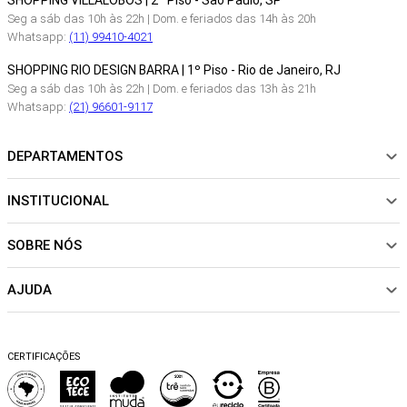
SHOPPING VILLALOBOS | 2º Piso - São Paulo, SP
Seg a sáb das 10h às 22h | Dom. e feriados das 14h às 20h
Whatsapp:
(11) 99410-4021
SHOPPING RIO DESIGN BARRA | 1º Piso - Rio de Janeiro, RJ
Seg a sáb das 10h às 22h | Dom. e feriados das 13h às 21h
Whatsapp:
(21) 96601-9117
DEPARTAMENTOS
INSTITUCIONAL
NOVIDADES
ROUPAS
SOBRE NÓS
Sobre Nós
CALÇADOS
Nossas Lojas
ACESSÓRIOS
AJUDA
Política de pagamento
Sustentabilidade
BEACHWEAR
Trocas e Devoluções
Fibras e Tecidos
MATERNIDADE
Perguntas frequentes
Trocas e Devoluções
SALE
CERTIFICAÇÕES
Dicas de cuidados
Perguntas Frequentes
Falar no WhatsApp
Blog