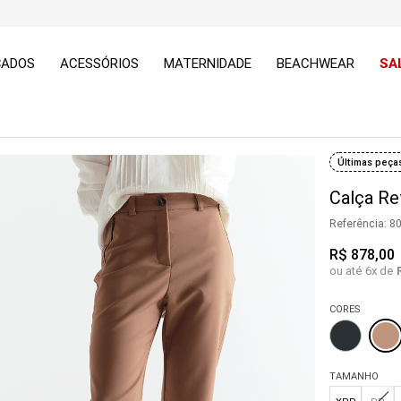
ÇADOS
ACESSÓRIOS
MATERNIDADE
BEACHWEAR
SA
Últimas peça
Calça Re
Referência
:
8
R$
878
,
00
ou até
6
x de
CORES
TAMANHO