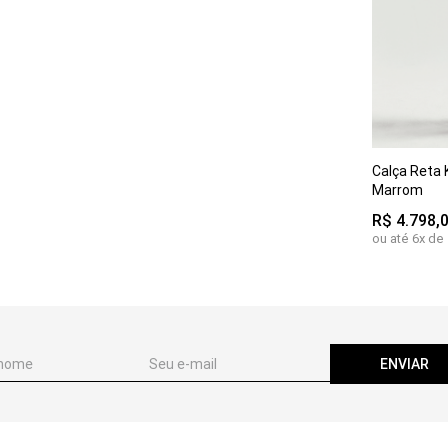
Calça Reta
P
M
Marrom
R$
4
.
798
,
ou até
6
x de
ENVIAR