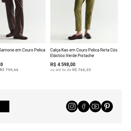
 Kamone em Couro Pelica
Calça Kao em Couro Pelica Reta Cós
COMPRAR
COMPRAR
G
PP
P
M
G
Elástico Verde Pistache
00
R$
4
.
598
,
00
R$
799
,
66
ou até
6
x de
R$
766
,
33