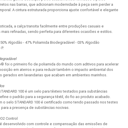
cretos nas barras, que adicionam modernidade à peça sem perder a
poral. A cintura estruturada proporciona ajuste confortável e elegante
fisticada, a calça transita facilmente entre produções casuais e
ais refinadas, sendo perfeita para diferentes ocasiões e estilos.
50% Algodão - 47% Poliamida Biodegradável - 03% Algodão
 P.
degradável
® foi o primeiro fio de poliamida do mundo com aditivos para acelerar
osição em aterros e para reduzir também o impacto ambiental dos
os gerados em lavandarias que acabam em ambientes marinhos.
dos
ANDARD 100 é um selo para têxteis testados para substâncias
define o padrão para a segurança têxtil, do fio ao produto acabado.
m o selo STANDARD 100 é certificado como tendo passado nos testes
 para a presença de substâncias nocivas.
CO2 Control
 é desenvolvido com controle e compensação das emissões de