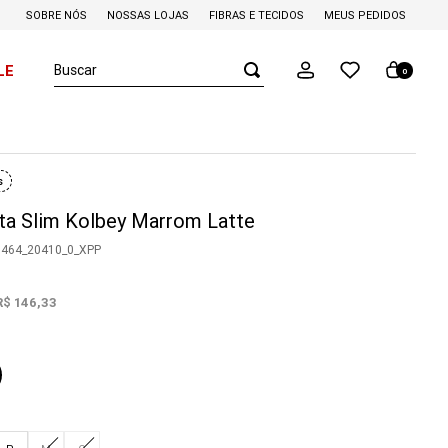
SOBRE NÓS
NOSSAS LOJAS
FIBRAS E TECIDOS
MEUS PEDIDOS
Buscar
LE
0
s
ta Slim Kolbey Marrom Latte
0464_20410_0_XPP
R$
146
,
33