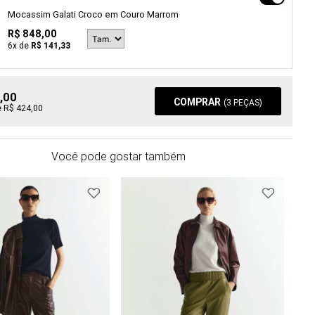
Mocassim Galati Croco em Couro Marrom
R$ 848,00
6
x de
R$ 141,33
,00
COMPRAR
(
3
PEÇAS)
e R$ 424,00
Você pode gostar também