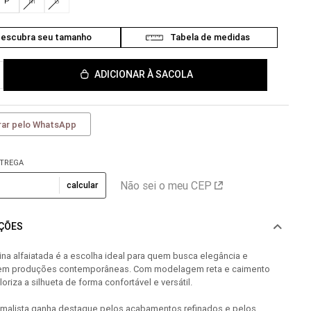
P
M
G
ADICIONAR À SACOLA
ar pelo WhatsApp
NTREGA
Não sei o meu CEP
calcular
AÇÕES
ina alfaiatada é a escolha ideal para quem busca elegância e
 em produções contemporâneas. Com modelagem reta e caimento
oriza a silhueta de forma confortável e versátil.
imalista ganha destaque pelos acabamentos refinados e pelos