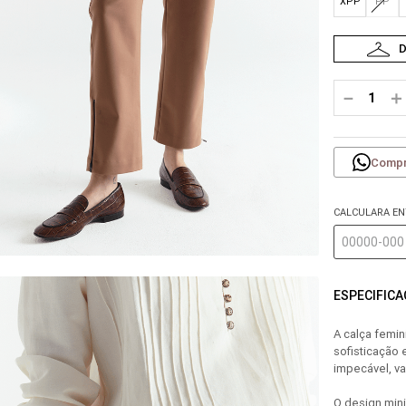
XPP
PP
－
＋
Compr
CALCULARA E
ESPECIFIC
A calça femin
sofisticação
impecável, val
O design min