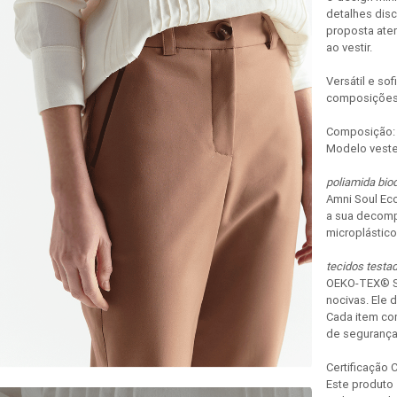
detalhes dis
proposta atem
ao vestir.
Versátil e so
composições m
Composição: 
Modelo veste
poliamida bio
Amni Soul Eco
a sua decomp
microplástic
tecidos testa
OEKO-TEX® ST
nocivas. Ele 
Cada item co
de segurança
Certificação 
Este produto