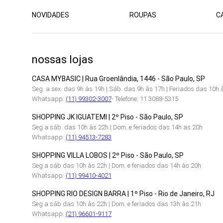
NOVIDADES
ROUPAS
C
nossas lojas
CASA MYBASIC | Rua Groenlândia, 1446 - São Paulo, SP
Seg. a sex. das 9h às 19h | Sáb. das 9h às 17h | Feriados das 10h 
Whatsapp:
(11) 99302-3007
- Telefone: 11 3088-5315
SHOPPING JK IGUATEMI | 2º Piso - São Paulo, SP
Seg a sáb. das 10h às 22h | Dom. e feriados das 14h as 20h
Whatsapp:
(11) 94513-7283
SHOPPING VILLA LOBOS | 2º Piso - São Paulo, SP
Seg a sáb das 10h às 22h | Dom. e feriados das 14h às 20h
Whatsapp:
(11) 99410-4021
SHOPPING RIO DESIGN BARRA | 1º Piso - Rio de Janeiro, RJ
Seg a sáb das 10h às 22h | Dom. e feriados das 13h às 21h
Whatsapp:
(21) 96601-9117