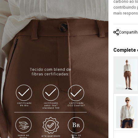
carbono ao lo
contribuindo
mais respons
Compartilh
Complete 