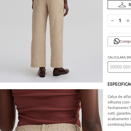
－
＋
Compr
CALCULARA E
ESPECIFIC
Calça de alf
silhueta com 
fechamento fr
sutil, garant
acabamento d
combinações 