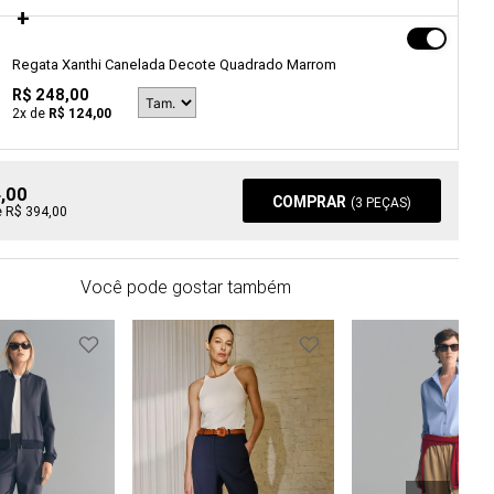
Regata Xanthi Canelada Decote Quadrado Marrom
R$ 248,00
2
x de
R$ 124,00
4,00
COMPRAR
(
3
PEÇAS)
e R$ 394,00
Você pode gostar também