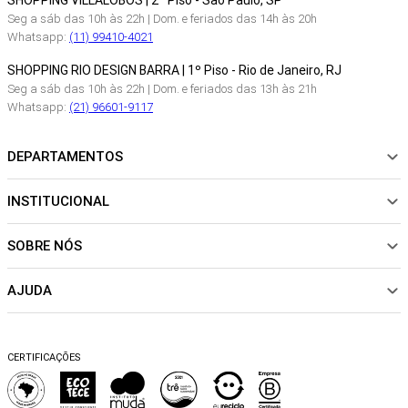
SHOPPING VILLALOBOS | 2º Piso - São Paulo, SP
Seg a sáb das 10h às 22h | Dom. e feriados das 14h às 20h
Whatsapp:
(11) 99410-4021
SHOPPING RIO DESIGN BARRA | 1º Piso - Rio de Janeiro, RJ
Seg a sáb das 10h às 22h | Dom. e feriados das 13h às 21h
Whatsapp:
(21) 96601-9117
DEPARTAMENTOS
INSTITUCIONAL
NOVIDADES
ROUPAS
SOBRE NÓS
Sobre Nós
CALÇADOS
Nossas Lojas
ACESSÓRIOS
AJUDA
Política de pagamento
Sustentabilidade
BEACHWEAR
Trocas e Devoluções
Fibras e Tecidos
MATERNIDADE
Perguntas frequentes
Trocas e Devoluções
SALE
CERTIFICAÇÕES
Dicas de cuidados
Perguntas Frequentes
Falar no WhatsApp
Blog