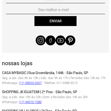
ENVIAR
nossas lojas
CASA MYBASIC | Rua Groenlândia, 1446 - São Paulo, SP
Seg. a sex. das 9h às 19h | Sáb. das 9h às 17h | Feriados das 10h às 17h
Whatsapp:
(11) 99302-3007
- Telefone: 011 3088-5315
SHOPPING JK IGUATEMI | 2º Piso - São Paulo, SP
Seg. a sáb. das 10h às 22h | Dom. e feriados das 14h as 20h
Whatsapp:
(11) 94513-7283