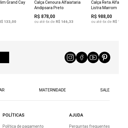
Slim Grand Cay
Calça Cenoura Alfaiataria
Calça Reta Alfaiatar
COMPRAR
M
GG2
M
GG
Andipsara Preto
Listra Marrom
R$
878
,
00
R$
988
,
00
R$
133
,
00
ou até
6
x de
R$
146
,
33
ou até
6
x de
R$
164
,
6
AR
MATERNIDADE
SALE
POLÍTICAS
AJUDA
Política de pagamento
Perguntas frequentes