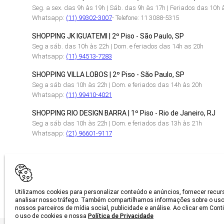
Seg. a sex. das 9h às 19h | Sáb. das 9h às 17h | Feriados das 10h 
Whatsapp:
(11) 99302-3007
- Telefone: 11 3088-5315
SHOPPING JK IGUATEMI | 2º Piso - São Paulo, SP
Seg a sáb. das 10h às 22h | Dom. e feriados das 14h as 20h
Whatsapp:
(11) 94513-7283
SHOPPING VILLA LOBOS | 2º Piso - São Paulo, SP
Seg a sáb das 10h às 22h | Dom. e feriados das 14h às 20h
Whatsapp:
(11) 99410-4021
SHOPPING RIO DESIGN BARRA | 1º Piso - Rio de Janeiro, RJ
Seg a sáb das 10h às 22h | Dom. e feriados das 13h às 21h
Whatsapp:
(21) 96601-9117
CERTIFICAÇÕES
Utilizamos cookies para personalizar conteúdo e anúncios, fornecer recur
analisar nosso tráfego. Também compartilhamos informações sobre o uso
nossos parceiros de mídia social, publicidade e análise. Ao clicar em Con
o uso de cookies e nossa
Política de Privacidade