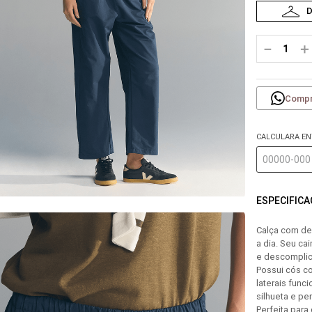
－
＋
Compr
CALCULARA E
ESPECIFIC
Calça com de
a dia. Seu ca
e descompli
Possui cós co
laterais func
silhueta e pe
Perfeita para