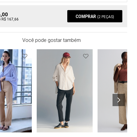
6,00
COMPRAR
(
2
PEÇAS)
e R$ 167,66
Você pode gostar também
XPP
PP
P
COMPRAR
M
G
GG
XPP
PP
P
C