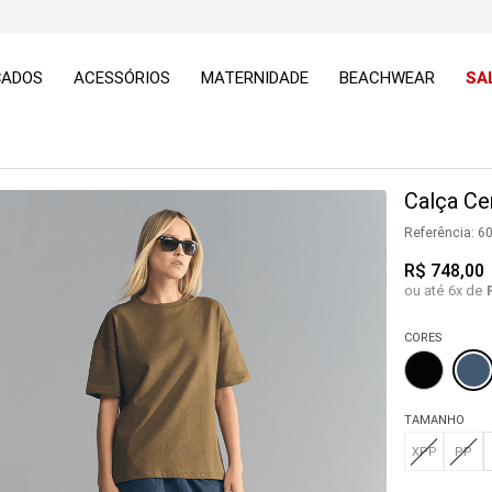
ÇADOS
ACESSÓRIOS
MATERNIDADE
BEACHWEAR
SA
Calça Ce
Referência
:
6
R$
748
,
00
ou até
6
x de
CORES
TAMANHO
XPP
PP