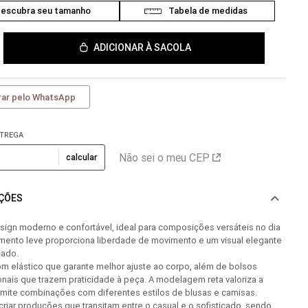
ADICIONAR À SACOLA
ar pelo WhatsApp
NTREGA
Não sei o meu CEP
calcular
AÇÕES
sign moderno e confortável, ideal para composições versáteis no dia
imento leve proporciona liberdade de movimento e um visual elegante
cado.
m elástico que garante melhor ajuste ao corpo, além de bolsos
ionais que trazem praticidade à peça. A modelagem reta valoriza a
rmite combinações com diferentes estilos de blusas e camisas.
 criar produções que transitam entre o casual e o sofisticado, sendo