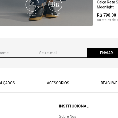
Calça Reta 
PP
P
Moonlight
R$
798
,
00
ou até
6
x de
ENVIAR
ALÇADOS
ACESSÓRIOS
BEACHWE
INSTITUCIONAL
Sobre Nós