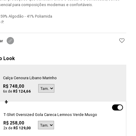
encial para composições modernas e confortáveis.
59% Algodão - 41% Poliamida
 P.
ar
o Look
Calça Cenoura Libano Marinho
R$ 748,00
6
x de
R$ 124,66
T-Shirt Oversized Gola Careca Lemnos Verde Musgo
R$ 258,00
2
x de
R$ 129,00