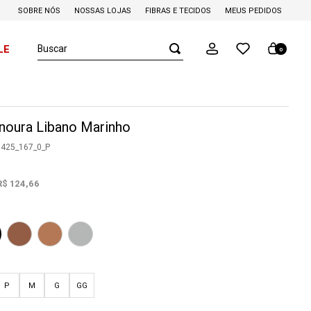
SOBRE NÓS
NOSSAS LOJAS
FIBRAS E TECIDOS
MEUS PEDIDOS
Buscar
LE
0
noura Libano Marinho
0425_167_0_P
R$
124
,
66
P
M
G
GG