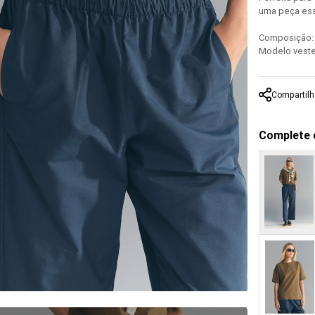
uma peça ess
Composição: 
Modelo veste
Compartilh
Complete 