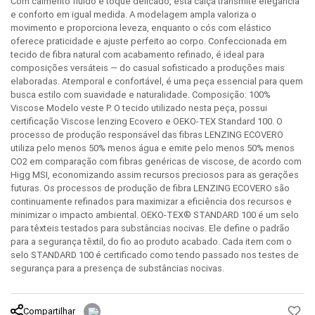
Com caimento fluido e toque delicado, esta calça transmite elegância
e conforto em igual medida. A modelagem ampla valoriza o
movimento e proporciona leveza, enquanto o cós com elástico
oferece praticidade e ajuste perfeito ao corpo. Confeccionada em
tecido de fibra natural com acabamento refinado, é ideal para
composições versáteis — do casual sofisticado a produções mais
elaboradas. Atemporal e confortável, é uma peça essencial para quem
busca estilo com suavidade e naturalidade. Composição: 100%
Viscose Modelo veste P. O tecido utilizado nesta peça, possui
certificação Viscose lenzing Ecovero e OEKO-TEX Standard 100. O
processo de produção responsável das fibras LENZING ECOVERO
utiliza pelo menos 50% menos água e emite pelo menos 50% menos
CO2 em comparação com fibras genéricas de viscose, de acordo com
Higg MSI, economizando assim recursos preciosos para as gerações
futuras. Os processos de produção de fibra LENZING ECOVERO são
continuamente refinados para maximizar a eficiência dos recursos e
minimizar o impacto ambiental. OEKO-TEX® STANDARD 100 é um selo
para têxteis testados para substâncias nocivas. Ele define o padrão
para a segurança têxtil, do fio ao produto acabado. Cada item com o
selo STANDARD 100 é certificado como tendo passado nos testes de
segurança para a presença de substâncias nocivas.
Compartilhar