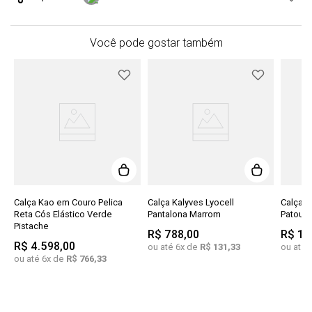
Você pode gostar também
e
Calça Kao em Couro Pelica
Calça Kalyves Lyocell
Calça I
Reta Cós Elástico Verde
Pantalona Marrom
Patou P
Pistache
R$
788
,
00
R$
1
.
R$
4
.
598
,
00
ou até
6
x de
R$
131
,
33
ou até
ou até
6
x de
R$
766
,
33