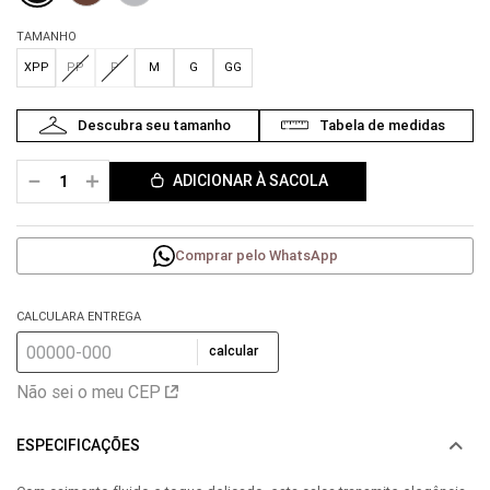
TAMANHO
XPP
PP
P
M
G
GG
－
＋
ADICIONAR À SACOLA
Comprar pelo WhatsApp
CALCULARA ENTREGA
calcular
Não sei o meu CEP
ESPECIFICAÇÕES