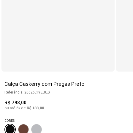
Calça Caskerry com Pregas Preto
Referência
:
20626_195_0_G
R$
798
,
00
ou até
6
x de
R$
133
,
00
CORES