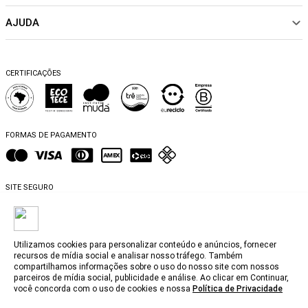
Nossas Lojas
ACESSÓRIOS
AJUDA
Política de pagamento
Sustentabilidade
BEACHWEAR
Trocas e Devoluções
Fibras e Tecidos
MATERNIDADE
Perguntas frequentes
Trocas e Devoluções
SALE
CERTIFICAÇÕES
Dicas de cuidados
Perguntas Frequentes
Falar no WhatsApp
Blog
FORMAS DE PAGAMENTO
SITE SEGURO
Utilizamos cookies para personalizar conteúdo e anúncios, fornecer
recursos de mídia social e analisar nosso tráfego. Também
compartilhamos informações sobre o uso do nosso site com nossos
@2025, MyBasic.com.br.
parceiros de mídia social, publicidade e análise. Ao clicar em Continuar,
você concorda com o uso de cookies e nossa
Política de Privacidade
CNPJ. 15.242.804/0001-74 Rua Groenlândia, 1446 - Jardim América, São Paulo -
SP, 01434-100. Todos os direitos reservados.