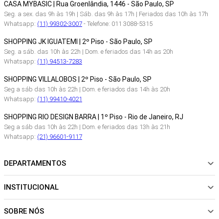
CASA MYBASIC | Rua Groenlândia, 1446 - São Paulo, SP
Seg. a sex. das 9h às 19h | Sáb. das 9h às 17h | Feriados das 10h às 17h
Whatsapp:
(11) 99302-3007
- Telefone: 011 3088-5315
SHOPPING JK IGUATEMI | 2º Piso - São Paulo, SP
Seg. a sáb. das 10h às 22h | Dom. e feriados das 14h as 20h
Whatsapp:
(11) 94513-7283
SHOPPING VILLALOBOS | 2º Piso - São Paulo, SP
Seg a sáb das 10h às 22h | Dom. e feriados das 14h às 20h
Whatsapp:
(11) 99410-4021
SHOPPING RIO DESIGN BARRA | 1º Piso - Rio de Janeiro, RJ
Seg a sáb das 10h às 22h | Dom. e feriados das 13h às 21h
Whatsapp:
(21) 96601-9117
DEPARTAMENTOS
INSTITUCIONAL
NOVIDADES
ROUPAS
SOBRE NÓS
Sobre Nós
CALÇADOS