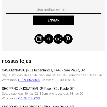
ENVIAR
nossas lojas
CASA MYBASIC | Rua Groenlândia, 1446 - São Paulo, SP
Seg. a sex. das 9h às 19h | Sáb. das 9h às 17h | Feriados das 10h às 17h
Whatsapp:
(11) 99302-3007
- Telefone: 011 3088-5315
SHOPPING JK IGUATEMI | 2º Piso - São Paulo, SP
Seg. a sáb. das 10h às 22h | Dom. e feriados das 14h as 20h
Whatsapp:
(11) 94513-7283