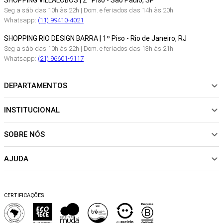
SHOPPING VILLALOBOS | 2º Piso - São Paulo, SP
Seg a sáb das 10h às 22h | Dom. e feriados das 14h às 20h
Whatsapp:
(11) 99410-4021
SHOPPING RIO DESIGN BARRA | 1º Piso - Rio de Janeiro, RJ
Seg a sáb das 10h às 22h | Dom. e feriados das 13h às 21h
Whatsapp:
(21) 96601-9117
DEPARTAMENTOS
INSTITUCIONAL
NOVIDADES
ROUPAS
SOBRE NÓS
Sobre Nós
CALÇADOS
Nossas Lojas
ACESSÓRIOS
AJUDA
Política de pagamento
Sustentabilidade
BEACHWEAR
Trocas e Devoluções
Fibras e Tecidos
MATERNIDADE
Perguntas frequentes
Trocas e Devoluções
SALE
CERTIFICAÇÕES
Dicas de cuidados
Perguntas Frequentes
Falar no WhatsApp
Blog