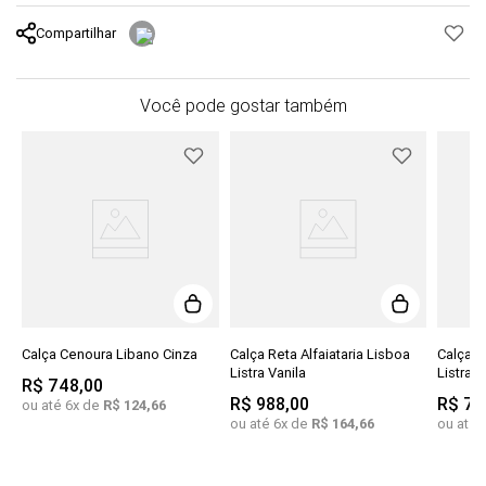
Compartilhar
Você pode gostar também
Calça Cenoura Libano Cinza
Calça Reta Alfaiataria Lisboa
Calça B
Listra Vanila
Listras
R$
748
,
00
R$
988
,
00
R$
78
ou até
6
x de
R$
124
,
66
ou até
6
x de
R$
164
,
66
ou até