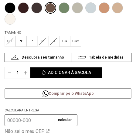
TAMANHO
XPP
PP
P
M
G
GG
GG2
－
＋
ADICIONAR À SACOLA
Comprar pelo WhatsApp
CALCULARA ENTREGA
calcular
Não sei o meu CEP