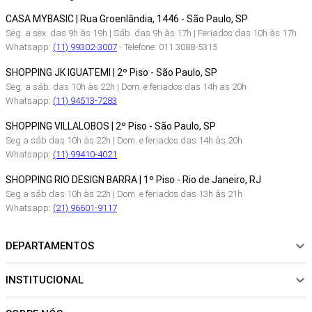
CASA MYBASIC | Rua Groenlândia, 1446 - São Paulo, SP
Seg. a sex. das 9h às 19h | Sáb. das 9h às 17h | Feriados das 10h às 17h
Whatsapp:
(11) 99302-3007
- Telefone: 011 3088-5315
SHOPPING JK IGUATEMI | 2º Piso - São Paulo, SP
Seg. a sáb. das 10h às 22h | Dom. e feriados das 14h as 20h
Whatsapp:
(11) 94513-7283
SHOPPING VILLALOBOS | 2º Piso - São Paulo, SP
Seg a sáb das 10h às 22h | Dom. e feriados das 14h às 20h
Whatsapp:
(11) 99410-4021
SHOPPING RIO DESIGN BARRA | 1º Piso - Rio de Janeiro, RJ
Seg a sáb das 10h às 22h | Dom. e feriados das 13h às 21h
Whatsapp:
(21) 96601-9117
DEPARTAMENTOS
INSTITUCIONAL
NOVIDADES
ROUPAS