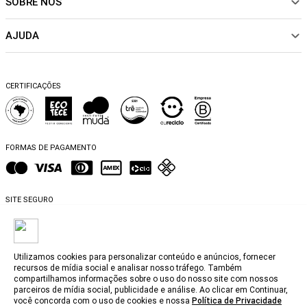
SOBRE NÓS
Sobre Nós
CALÇADOS
Nossas Lojas
ACESSÓRIOS
AJUDA
Política de pagamento
Sustentabilidade
BEACHWEAR
Trocas e Devoluções
Fibras e Tecidos
MATERNIDADE
Perguntas frequentes
Trocas e Devoluções
SALE
CERTIFICAÇÕES
Dicas de cuidados
Perguntas Frequentes
Falar no WhatsApp
Blog
FORMAS DE PAGAMENTO
SITE SEGURO
Utilizamos cookies para personalizar conteúdo e anúncios, fornecer
recursos de mídia social e analisar nosso tráfego. Também
compartilhamos informações sobre o uso do nosso site com nossos
@2025, MyBasic.com.br.
parceiros de mídia social, publicidade e análise. Ao clicar em Continuar,
você concorda com o uso de cookies e nossa
Política de Privacidade
CNPJ. 15.242.804/0001-74 Rua Groenlândia, 1446 - Jardim América, São Paulo -