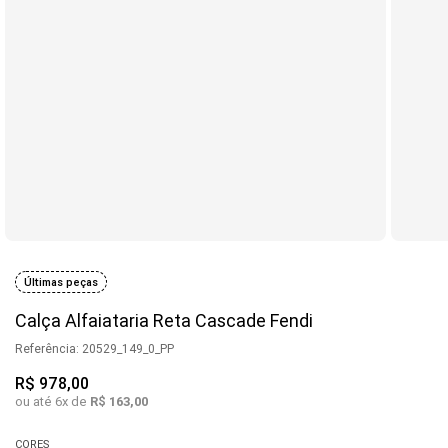
Últimas peças
Calça Alfaiataria Reta Cascade Fendi
Referência
:
20529_149_0_PP
R$
978
,
00
ou até
6
x de
R$
163
,
00
CORES