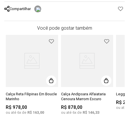
Compartilhar
Você pode gostar também
Calça Reta Filipinas Em Boucle
Calça Andipsara Alfaiataria
Legging
Marinho
Cenoura Marrom Escuro
R$
29
R$
978
,
00
R$
878
,
00
ou até
ou até
6
x de
R$
163
,
00
ou até
6
x de
R$
146
,
33