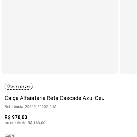
Últimas peças
Calça Alfaiataria Reta Cascade Azul Ceu
Referência
:
20529_20002_0_M
R$
978
,
00
ou até
6
x de
R$
163
,
00
CORES