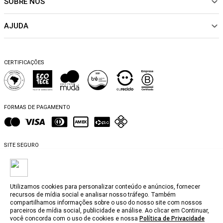
SOBRE NÓS
Sobre Nós
CALÇADOS
Nossas Lojas
ACESSÓRIOS
AJUDA
Política de pagamento
Sustentabilidade
BEACHWEAR
Trocas e Devoluções
Fibras e Tecidos
MATERNIDADE
Perguntas frequentes
Trocas e Devoluções
SALE
CERTIFICAÇÕES
Dicas de cuidados
Perguntas Frequentes
Falar no WhatsApp
Blog
FORMAS DE PAGAMENTO
SITE SEGURO
Utilizamos cookies para personalizar conteúdo e anúncios, fornecer
recursos de mídia social e analisar nosso tráfego. Também
compartilhamos informações sobre o uso do nosso site com nossos
@2025, MyBasic.com.br.
parceiros de mídia social, publicidade e análise. Ao clicar em Continuar,
você concorda com o uso de cookies e nossa
Política de Privacidade
CNPJ. 15.242.804/0001-74 Rua Groenlândia, 1446 - Jardim América, São Paulo -