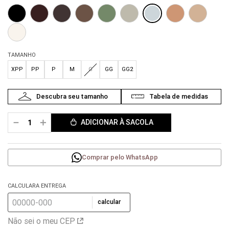
TAMANHO
XPP
PP
P
M
G
GG
GG2
－
＋
ADICIONAR À SACOLA
Comprar pelo WhatsApp
CALCULARA ENTREGA
calcular
Não sei o meu CEP