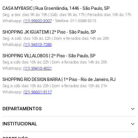
CASA MYBASIC | Rua Groenlândia, 1446 - São Paulo, SP
Seg. a sex. das 9h às 19h | Sáb. das 9h às 17h | Feriados das 10h às 17h
Whatsapp:
(11) 99302-3007
- Telefone: 011 3088-5315
SHOPPING JK IGUATEMI | 2º Piso - São Paulo, SP
Seg. a sáb. das 10h às 22h | Dom. e feriados das 14h as 20h
Whatsapp:
(11) 94513-7283
SHOPPING VILLALOBOS | 2º Piso - São Paulo, SP
Seg a sáb das 10h às 22h | Dom. e feriados das 14h às 20h
Whatsapp:
(11) 99410-4021
SHOPPING RIO DESIGN BARRA | 1º Piso - Rio de Janeiro, RJ
Seg a sáb das 10h às 22h | Dom. e feriados das 13h às 21h
Whatsapp:
(21) 96601-9117
DEPARTAMENTOS
INSTITUCIONAL
NOVIDADES
ROUPAS