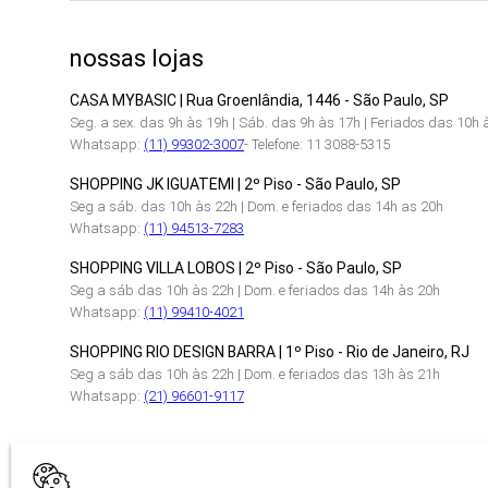
nossas lojas
CASA MYBASIC | Rua Groenlândia, 1446 - São Paulo, SP
Seg. a sex. das 9h às 19h | Sáb. das 9h às 17h | Feriados das 10h 
Whatsapp:
(11) 99302-3007
- Telefone: 11 3088-5315
SHOPPING JK IGUATEMI | 2º Piso - São Paulo, SP
Seg a sáb. das 10h às 22h | Dom. e feriados das 14h as 20h
Whatsapp:
(11) 94513-7283
SHOPPING VILLA LOBOS | 2º Piso - São Paulo, SP
Seg a sáb das 10h às 22h | Dom. e feriados das 14h às 20h
Whatsapp:
(11) 99410-4021
SHOPPING RIO DESIGN BARRA | 1º Piso - Rio de Janeiro, RJ
Seg a sáb das 10h às 22h | Dom. e feriados das 13h às 21h
Whatsapp:
(21) 96601-9117
CERTIFICAÇÕES