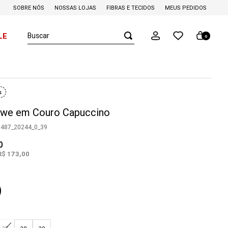
SOBRE NÓS
NOSSAS LOJAS
FIBRAS E TECIDOS
MEUS PEDIDOS
Buscar
LE
0
s
owe em Couro Capuccino
0487_20244_0_39
0
R$
173
,
00