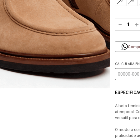
35
36
－
＋
Compr
CALCULARA E
ESPECIFIC
A bota femin
atemporal. C
versátil par
O modelo con
praticidade a