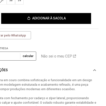
37
38
39
ADICIONAR À SACOLA
ar pelo WhatsApp
NTREGA
Não sei o meu CEP
calcular
AÇÕES
ina em couro combina sofisticação e funcionalidade em um design
om modelagem estruturada e acabamento refinado, é uma peça
a compor produções modernas em diferentes ocasiões.
ta com fechamento por cadarço e zíper lateral, proporcionando
o calçar e ajuste confortável. O solado robusto garante estabilidade e