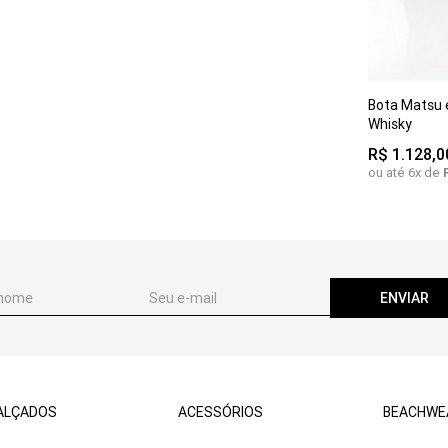
35
36
3
Bota Matsu
38
39
Whisky
R$
1
.
128
,
0
ou até
6
x de
ENVIAR
ALÇADOS
ACESSÓRIOS
BEACHWE