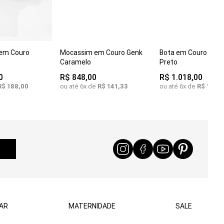
7
35
36
37
COMPRAR
COMPRAR
 em Couro
Mocassim em Couro Genk
Bota em Couro Malv
C
39
35
37
39
Caramelo
Preto
0
R$
848
,
00
R$
1
.
018
,
00
R$
188
,
00
ou até
6
x de
R$
141
,
33
ou até
6
x de
R$
169
,
6
AR
MATERNIDADE
SALE