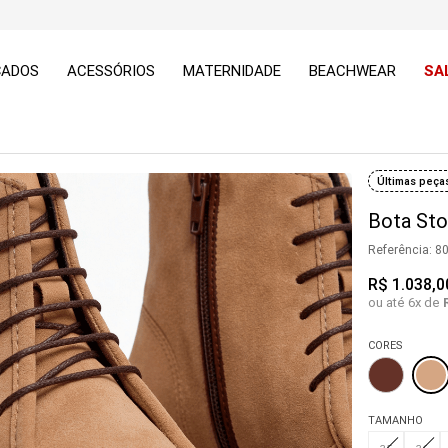
ÇADOS
ACESSÓRIOS
MATERNIDADE
BEACHWEAR
SA
Últimas peça
Bota St
Referência
:
8
R$
1
.
038
,
0
ou até
6
x de
CORES
TAMANHO