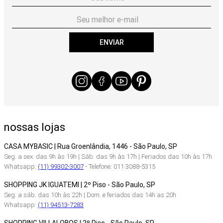
ENVIAR
nossas lojas
CASA MYBASIC | Rua Groenlândia, 1446 - São Paulo, SP
Seg. a sex. das 9h às 19h | Sáb. das 9h às 17h | Feriados das 10h às 17h
Whatsapp:
(11) 99302-3007
- Telefone: 011 3088-5315
SHOPPING JK IGUATEMI | 2º Piso - São Paulo, SP
Seg. a sáb. das 10h às 22h | Dom. e feriados das 14h as 20h
Whatsapp:
(11) 94513-7283