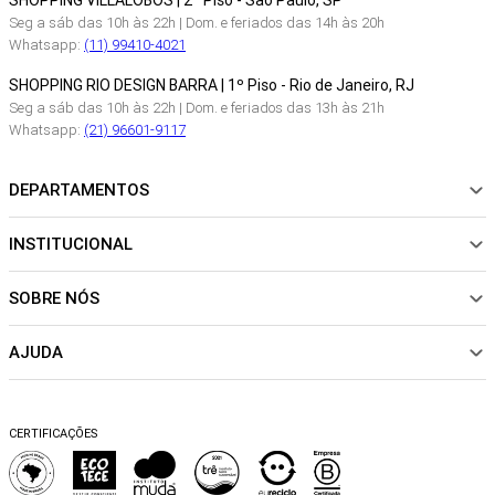
SHOPPING VILLALOBOS | 2º Piso - São Paulo, SP
Seg a sáb das 10h às 22h | Dom. e feriados das 14h às 20h
Whatsapp:
(11) 99410-4021
SHOPPING RIO DESIGN BARRA | 1º Piso - Rio de Janeiro, RJ
Seg a sáb das 10h às 22h | Dom. e feriados das 13h às 21h
Whatsapp:
(21) 96601-9117
DEPARTAMENTOS
INSTITUCIONAL
NOVIDADES
ROUPAS
SOBRE NÓS
Sobre Nós
CALÇADOS
Nossas Lojas
ACESSÓRIOS
AJUDA
Política de pagamento
Sustentabilidade
BEACHWEAR
Trocas e Devoluções
Fibras e Tecidos
MATERNIDADE
Perguntas frequentes
Trocas e Devoluções
SALE
CERTIFICAÇÕES
Dicas de cuidados
Perguntas Frequentes
Falar no WhatsApp
Blog