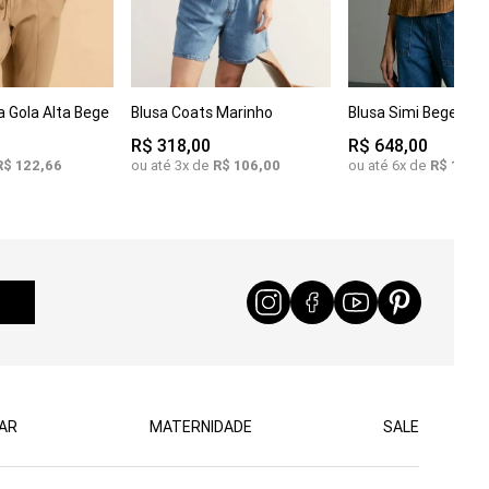
G
XPP
PP
P
COMPRAR
C
 Gola Alta Bege
Blusa Coats Marinho
Blusa Simi Bege
COMPRAR
M
G
M
GG
R$
318
,
00
R$
648
,
00
R$
122
,
66
ou até
3
x de
R$
106
,
00
ou até
6
x de
R$
108
,
0
AR
MATERNIDADE
SALE