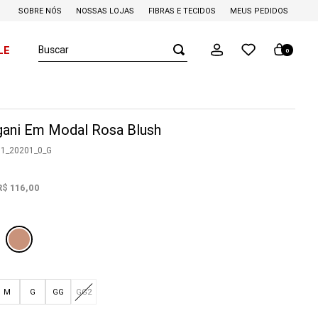
SOBRE NÓS
NOSSAS LOJAS
FIBRAS E TECIDOS
MEUS PEDIDOS
Buscar
LE
0
gani Em Modal Rosa Blush
11_20201_0_G
R$
116
,
00
M
G
GG
GG2