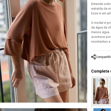
Entenda sobre
extraída da m
Esse é um art
O modal é pro
da água da c
menos água. 
acontece por
resistentes a
Compartilh
Complete 