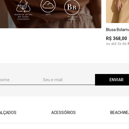
PP
M
Blusa Bolama
GG
R$
368
,
00
ou até
3
x de
ENVIAR
ALÇADOS
ACESSÓRIOS
BEACHWE