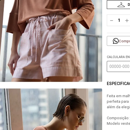
－
＋
Compr
CALCULARA E
ESPECIFIC
Feita em malh
perfeita para
além da elegâ
Composição: 
Modelo veste