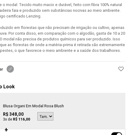
 o modal: Tecido muito macio e durável, feito com fibra 100% natural
adeira faia e produzido sem substâncias nocivas ao meio ambiente.
igo certificado Lenzing.
duzido em florestas que não precisam de irrigação ou cultivo, apenas
huva. Por conta disso, em comparação com o algodão, gasta de 10 a 20
O modal não precisa de produtos químicos para ser produzido. Isso
que as florestas de onde a matéria-prima é retirada são extremamente
 pestes, o que favorece o meio ambiente e a saúde dos trabalhores.
ar
o Look
Blusa Organi Em Modal Rosa Blush
R$ 348,00
3
x de
R$ 116,00