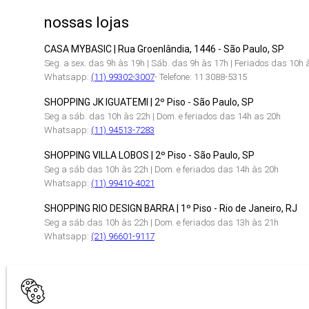
nossas lojas
CASA MYBASIC | Rua Groenlândia, 1446 - São Paulo, SP
Seg. a sex. das 9h às 19h | Sáb. das 9h às 17h | Feriados das 10h 
Whatsapp:
(11) 99302-3007
- Telefone: 11 3088-5315
SHOPPING JK IGUATEMI | 2º Piso - São Paulo, SP
Seg a sáb. das 10h às 22h | Dom. e feriados das 14h as 20h
Whatsapp:
(11) 94513-7283
SHOPPING VILLA LOBOS | 2º Piso - São Paulo, SP
Seg a sáb das 10h às 22h | Dom. e feriados das 14h às 20h
Whatsapp:
(11) 99410-4021
SHOPPING RIO DESIGN BARRA | 1º Piso - Rio de Janeiro, RJ
Seg a sáb das 10h às 22h | Dom. e feriados das 13h às 21h
Whatsapp:
(21) 96601-9117
CERTIFICAÇÕES