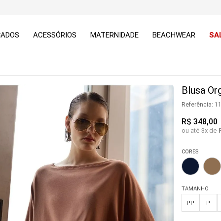
ÇADOS
ACESSÓRIOS
MATERNIDADE
BEACHWEAR
SA
Blusa Or
Referência
:
1
R$
348
,
00
ou até
3
x de
CORES
TAMANHO
PP
P