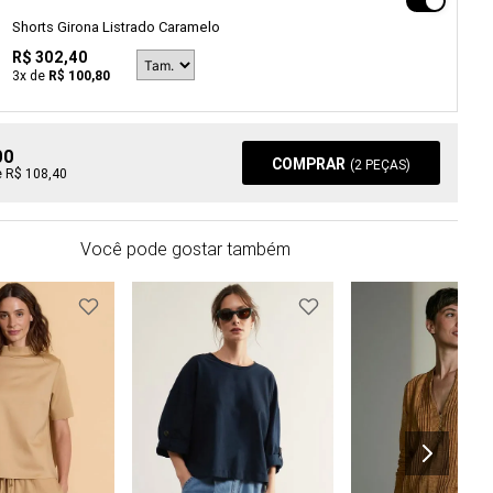
Shorts Girona Listrado Caramelo
R$ 302,40
3
x de
R$ 100,80
00
COMPRAR
(
2
PEÇAS)
e R$ 108,40
Você pode gostar também