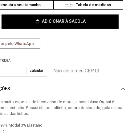
ADICIONAR À SACOLA
ar pelo WhatsApp
NTREGA
Não sei o meu CEP
calcular
AÇÕES
a muito especial de tricotzinho de modal, nossa blusa Organi é
 meia estação. Possui shape soltinho, ombro deslocado, gola canoa
ncia das listras.
97% Modal 3% Elastano
 P.