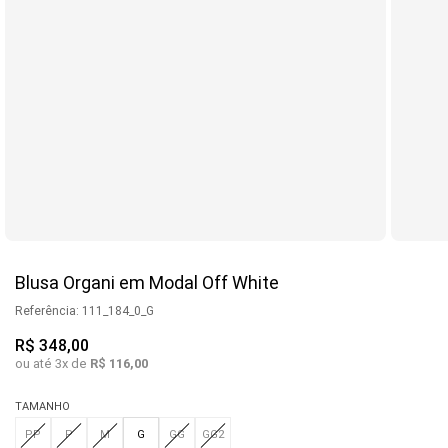
Blusa Organi em Modal Off White
Referência
:
111_184_0_G
R$
348
,
00
ou até
3
x de
R$
116
,
00
TAMANHO
PP
P
M
G
GG
GG2