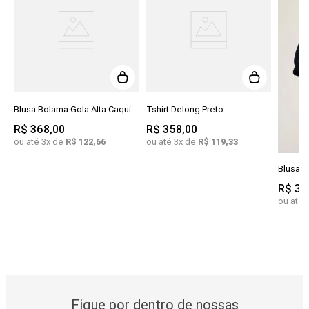
Blusa Bolama Gola Alta Caqui
Tshirt Delong Preto
R$
368
,
00
R$
358
,
00
ou até
3
x de
R$
122
,
66
ou até
3
x de
R$
119
,
33
Blusa C
R$
31
ou até
Fique por dentro de nossas