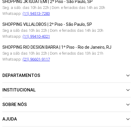
SHOPPING JK IGUATEMI | 2º Piso - São Paulo, SP
Seg. a sáb. das 10h às 22h | Dom. e feriados das 14h as 20h
Whatsapp:
(11) 94513-7283
SHOPPING VILLALOBOS | 2º Piso - São Paulo, SP
Seg a sáb das 10h às 22h | Dom. e feriados das 14h às 20h
Whatsapp:
(11) 99410-4021
SHOPPING RIO DESIGN BARRA | 1º Piso - Rio de Janeiro, RJ
Seg a sáb das 10h às 22h | Dom. e feriados das 13h às 21h
Whatsapp:
(21) 96601-9117
DEPARTAMENTOS
INSTITUCIONAL
NOVIDADES
ROUPAS
SOBRE NÓS
Sobre Nós
CALÇADOS
Nossas Lojas
ACESSÓRIOS
AJUDA
Política de pagamento
Sustentabilidade
BEACHWEAR
Trocas e Devoluções
Fibras e Tecidos
MATERNIDADE