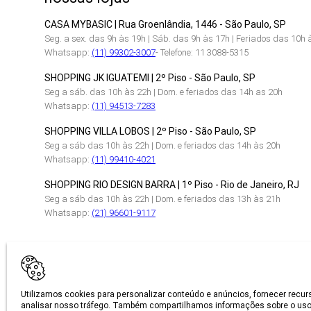
CASA MYBASIC | Rua Groenlândia, 1446 - São Paulo, SP
Seg. a sex. das 9h às 19h | Sáb. das 9h às 17h | Feriados das 10h 
Whatsapp:
(11) 99302-3007
- Telefone: 11 3088-5315
SHOPPING JK IGUATEMI | 2º Piso - São Paulo, SP
Seg a sáb. das 10h às 22h | Dom. e feriados das 14h as 20h
Whatsapp:
(11) 94513-7283
SHOPPING VILLA LOBOS | 2º Piso - São Paulo, SP
Seg a sáb das 10h às 22h | Dom. e feriados das 14h às 20h
Whatsapp:
(11) 99410-4021
SHOPPING RIO DESIGN BARRA | 1º Piso - Rio de Janeiro, RJ
Seg a sáb das 10h às 22h | Dom. e feriados das 13h às 21h
Whatsapp:
(21) 96601-9117
CERTIFICAÇÕES
Utilizamos cookies para personalizar conteúdo e anúncios, fornecer recur
analisar nosso tráfego. Também compartilhamos informações sobre o uso