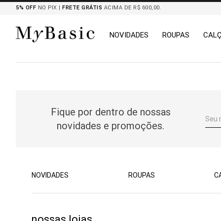
5% OFF
NO PIX |
FRETE GRÁTIS
ACIMA DE R$ 600,00.
NOVIDADES
ROUPAS
CAL
TERMOS MAIS BUSCADOS
1
º
tricot
2
º
mocassim
Fique por dentro de nossas
3
º
botas
novidades e promoções.
4
º
blazers
5
º
chemises
6
º
calça
7
º
camisa
NOVIDADES
ROUPAS
C
8
º
saia
nossas lojas