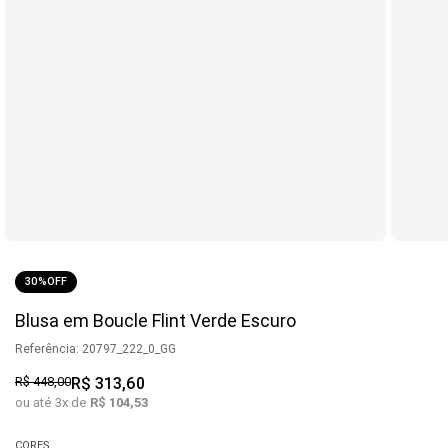
30%
OFF
Blusa em Boucle Flint Verde Escuro
Referência
:
20797_222_0_GG
R$
448
,
00
R$
313
,
60
ou até
3
x de
R$
104
,
53
CORES