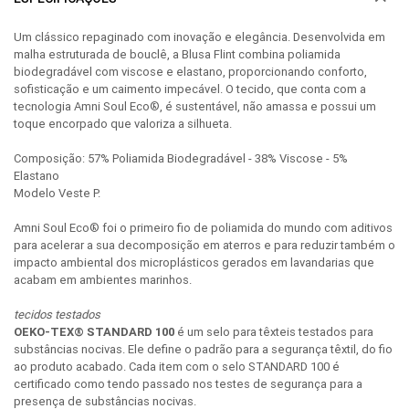
Um clássico repaginado com inovação e elegância. Desenvolvida em
malha estruturada de bouclê, a Blusa Flint combina poliamida
biodegradável com viscose e elastano, proporcionando conforto,
sofisticação e um caimento impecável. O tecido, que conta com a
tecnologia Amni Soul Eco®, é sustentável, não amassa e possui um
toque encorpado que valoriza a silhueta.
Composição: 57% Poliamida Biodegradável - 38% Viscose - 5%
Elastano
Modelo Veste P.
Amni Soul Eco® foi o primeiro fio de poliamida do mundo com aditivos
para acelerar a sua decomposição em aterros e para reduzir também o
impacto ambiental dos microplásticos gerados em lavandarias que
acabam em ambientes marinhos.
tecidos testados
OEKO-TEX® STANDARD 100
é um selo para têxteis testados para
substâncias nocivas. Ele define o padrão para a segurança têxtil, do fio
ao produto acabado. Cada item com o selo STANDARD 100 é
certificado como tendo passado nos testes de segurança para a
presença de substâncias nocivas.