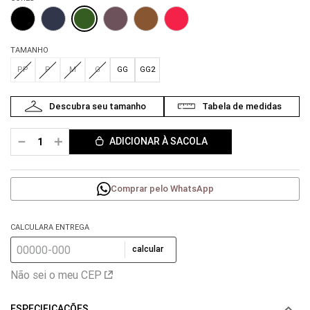
TAMANHO
PP
P
M
G
GG
GG2
－
＋
ADICIONAR À SACOLA
Comprar pelo WhatsApp
CALCULARA ENTREGA
calcular
Não sei o meu CEP
ESPECIFICAÇÕES