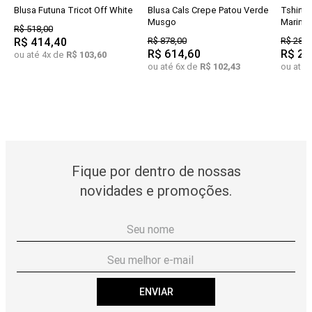
Blusa Futuna Tricot Off White
Blusa Cals Crepe Patou Verde
Tshirt 
Musgo
Marinh
R$
518
,
00
R$
414
,
40
R$
878
,
00
R$
288
,
R$
614
,
60
R$
23
ou até
4
x de
R$
103
,
60
ou até
6
x de
R$
102
,
43
ou até
Fique por dentro de nossas
novidades e promoções.
ENVIAR