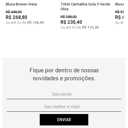
Blusa Bowen Areia
Tshirt Carmathia Gola V Verde
Blusa F
Oliva
R$
448
,
00
R$
518
,
R$
268
,
80
R$
288
,
00
R$
41
R$
230
,
40
ou até
2
x de
R$
134
,
40
ou até
ou até
2
x de
R$
115
,
20
Fique por dentro de nossas
novidades e promoções.
ENVIAR