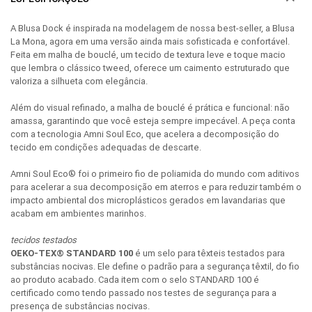
A Blusa Dock é inspirada na modelagem de nossa best-seller, a Blusa
La Mona, agora em uma versão ainda mais sofisticada e confortável.
Feita em malha de bouclé, um tecido de textura leve e toque macio
que lembra o clássico tweed, oferece um caimento estruturado que
valoriza a silhueta com elegância.
Além do visual refinado, a malha de bouclé é prática e funcional: não
amassa, garantindo que você esteja sempre impecável. A peça conta
com a tecnologia Amni Soul Eco, que acelera a decomposição do
tecido em condições adequadas de descarte.
Amni Soul Eco® foi o primeiro fio de poliamida do mundo com aditivos
para acelerar a sua decomposição em aterros e para reduzir também o
impacto ambiental dos microplásticos gerados em lavandarias que
acabam em ambientes marinhos.
tecidos testados
OEKO-TEX® STANDARD 100
é um selo para têxteis testados para
substâncias nocivas. Ele define o padrão para a segurança têxtil, do fio
ao produto acabado. Cada item com o selo STANDARD 100 é
certificado como tendo passado nos testes de segurança para a
presença de substâncias nocivas.