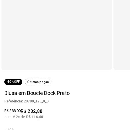
40%
OFF
Últimas peças
Blusa em Boucle Dock Preto
Referência
:
20790_195_0_G
R$
388
,
00
R$
232
,
80
ou até
2
x de
R$
116
,
40
CORES