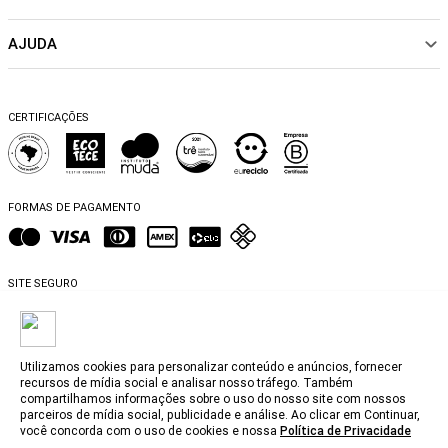
CALÇADOS
Nossas Lojas
ACESSÓRIOS
AJUDA
Política de pagamento
Sustentabilidade
BEACHWEAR
Trocas e Devoluções
Fibras e Tecidos
MATERNIDADE
Perguntas frequentes
Trocas e Devoluções
SALE
CERTIFICAÇÕES
Dicas de cuidados
Perguntas Frequentes
Falar no WhatsApp
Blog
FORMAS DE PAGAMENTO
SITE SEGURO
Utilizamos cookies para personalizar conteúdo e anúncios, fornecer
recursos de mídia social e analisar nosso tráfego. Também
compartilhamos informações sobre o uso do nosso site com nossos
@2025, MyBasic.com.br.
parceiros de mídia social, publicidade e análise. Ao clicar em Continuar,
você concorda com o uso de cookies e nossa
Política de Privacidade
CNPJ. 15.242.804/0001-74 Rua Groenlândia, 1446 - Jardim América, São Paulo -