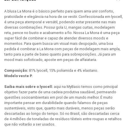
A blusa La Mona é o básico perfeito para quem ama unir conforto,
praticidade e elegância na hora de se vestir. Confeccionada em lyocell,
é uma peça atemporal e versátil, podendo estar presente nas mais
diversas combinações. Possui gola U, mangas curtas, modelagem
reta, pence no busto e acabamento a fio. Nossa La Mona é uma peça
super fácil de combinar e capaz de atender diversos moods e
momentos. Para quem busca um visual mais despojado, uma boa
pedida é combinar a La Mona com peças de modelagem mais ampla,
tanto para a parte de baixo quanto para sobreposições. Já para um
mood mais sofisticado, aposte em peças de alfaiataria.
Composição:
81% lyocell, 15% poliamida e 4% elastano.
Modelo veste P.
Saiba mais sobre o lyocell:
aqui na MyBasic temos como principal
objetivo fazer parte de uma cadeia produtiva saudável, permeando
questões socioambientais em prol de um mundo melhor. É muito
importante pensar em durabilidade quando falamos de peças
sustentáveis, visto que, quanto mais duráveis, menos peças serão
descartadas ao longo do tempo. Só no Brasil, são descartadas cerca
de 4 milhões de toneladas de resíduos têxteis entre roupas e retalhos
que não voltarão a ser usados.