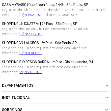
CASA MYBASIC | Rua Groenlândia, 1446 - São Paulo, SP
Seg. a sex. das 9h às 19h | Sáb. das 9h às 17h | Feriados das 10h às 17h
Whatsapp:
(11) 99302-3007
- Telefone: 011 3088-5315
SHOPPING JK IGUATEMI | 2º Piso - São Paulo, SP
Seg. a sáb. das 10h às 22h | Dom. e feriados das 14h as 20h
Whatsapp:
(11) 94513-7283
SHOPPING VILLALOBOS | 2º Piso - São Paulo, SP
Seg a sáb das 10h às 22h | Dom. e feriados das 14h às 20h
Whatsapp:
(11) 99410-4021
SHOPPING RIO DESIGN BARRA | 1º Piso - Rio de Janeiro, RJ
Seg a sáb das 10h às 22h | Dom. e feriados das 13h às 21h
Whatsapp:
(21) 96601-9117
DEPARTAMENTOS
INSTITUCIONAL
NOVIDADES
ROUPAS
SOBRE NÓS
Sobre Nós