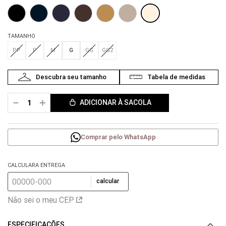
TAMANHO
PP
P
M
G
GG
GG2
－
＋
ADICIONAR À SACOLA
Comprar pelo WhatsApp
CALCULARA ENTREGA
calcular
Não sei o meu CEP
ESPECIFICAÇÕES