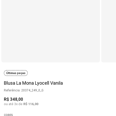
Últimas peças
Blusa La Mona Lyocell Vanila
Referência
:
20374_249_0_G
R$
348
,
00
ou até
3
x de
R$
116
,
00
CORES