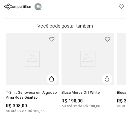
Compartilhar
Você pode gostar também
ho
T-Shirt Genovesa em Algodão
Blusa Meros Off White
Blusa A
Pima Rosa Quartzo
R$
198
,
00
R$
35
R$
308
,
00
ou até
1
x de
R$
198
,
00
ou até
ou até
3
x de
R$
102
,
66