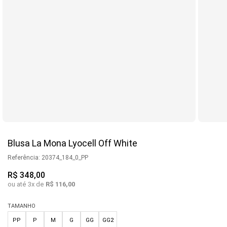
Blusa La Mona Lyocell Off White
Referência
:
20374_184_0_PP
R$
348
,
00
ou até
3
x de
R$
116
,
00
TAMANHO
PP
P
M
G
GG
GG2