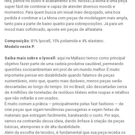
reta, pence no busto e acabamento a fio. Nossa La Mona é uma peça
super fácil de combinar e capaz de atender diversos moods e
momentos. Para quem busca um visual mais despojado, uma boa
pedida é combinar a La Mona com peças de modelagem mais ampla,
tanto para a parte de baixo quanto para sobreposições. Já para um
mood mais sofisticado, aposte em peças de alfaiataria.
Composição:
81% lyocell, 15% poliamida e 4% elastano.
Modelo veste P.
Saiba mais sobre o lyocell:
aqui na MyBasic temos como principal
objetivo fazer parte de uma cadeia produtiva saudável, permeando
questões socioambientais em prol de um mundo melhor. É muito
importante pensar em durabilidade quando falamos de peças
sustentáveis, visto que, quanto mais duráveis, menos peças serão
descartadas ao longo do tempo. Só no Brasil, são descartadas cerca
de 4 milhões de toneladas de resíduos têxteis entre roupas e retalhos
que não voltarão a ser usados.
É muito comum a prática — principalmente pelas fast fashions — de
criar peças que sigam tendências passageiras e sejam feitas de
materiais que estragam facilmente, barateando o custo. Por aqui,
vamos na contramão dessa ideia, dando ênfase à criação de peças
básicas, atemporais e de alta durabilidade.
Além da escolha de tecidos, é fundamental que sua peça receba os