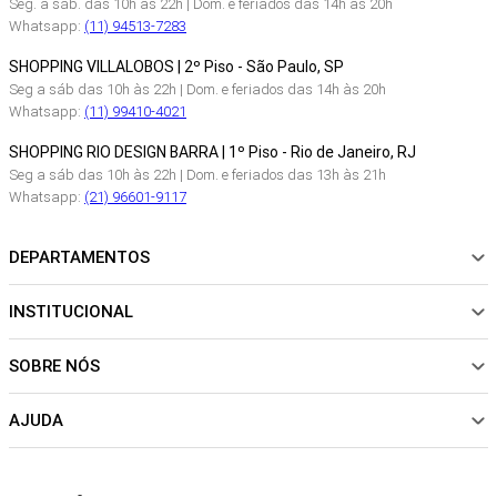
Seg. a sáb. das 10h às 22h | Dom. e feriados das 14h as 20h
Whatsapp:
(11) 94513-7283
SHOPPING VILLALOBOS | 2º Piso - São Paulo, SP
Seg a sáb das 10h às 22h | Dom. e feriados das 14h às 20h
Whatsapp:
(11) 99410-4021
SHOPPING RIO DESIGN BARRA | 1º Piso - Rio de Janeiro, RJ
Seg a sáb das 10h às 22h | Dom. e feriados das 13h às 21h
Whatsapp:
(21) 96601-9117
DEPARTAMENTOS
INSTITUCIONAL
NOVIDADES
ROUPAS
SOBRE NÓS
Sobre Nós
CALÇADOS
Nossas Lojas
ACESSÓRIOS
AJUDA
Política de pagamento
Sustentabilidade
BEACHWEAR
Trocas e Devoluções
Fibras e Tecidos
MATERNIDADE
Perguntas frequentes
Trocas e Devoluções
SALE