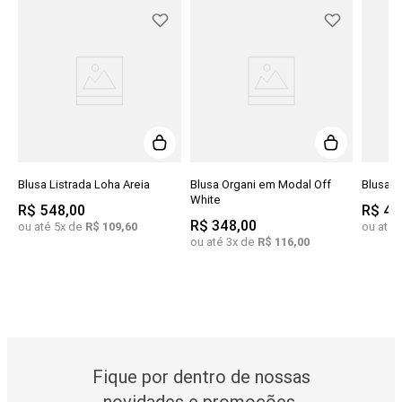
Blusa Listrada Loha Areia
Blusa Organi em Modal Off
Blusa E
White
R$
548
,
00
R$
47
R$
348
,
00
ou até
5
x de
R$
109
,
60
ou até
ou até
3
x de
R$
116
,
00
Fique por dentro de nossas
novidades e promoções.