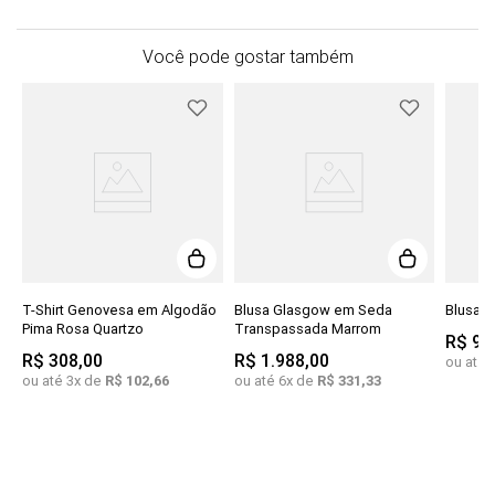
Você pode gostar também
T-Shirt Genovesa em Algodão
Blusa Glasgow em Seda
Blusa J
Pima Rosa Quartzo
Transpassada Marrom
R$
91
R$
308
,
00
R$
1
.
988
,
00
ou até
ou até
3
x de
R$
102
,
66
ou até
6
x de
R$
331
,
33