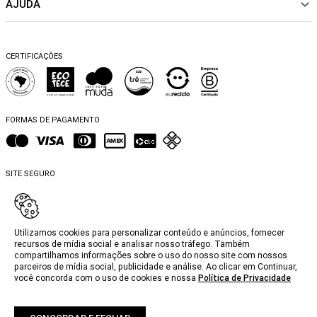
AJUDA
Política de pagamento
Sustentabilidade
BEACHWEAR
Trocas e Devoluções
Fibras e Tecidos
MATERNIDADE
Perguntas frequentes
Trocas e Devoluções
SALE
CERTIFICAÇÕES
Dicas de cuidados
Perguntas Frequentes
Falar no WhatsApp
Blog
FORMAS DE PAGAMENTO
SITE SEGURO
Utilizamos cookies para personalizar conteúdo e anúncios, fornecer
recursos de mídia social e analisar nosso tráfego. Também
compartilhamos informações sobre o uso do nosso site com nossos
@2025, MyBasic.com.br.
parceiros de mídia social, publicidade e análise. Ao clicar em Continuar,
você concorda com o uso de cookies e nossa
Política de Privacidade
CNPJ. 15.242.804/0001-74 Rua Groenlândia, 1446 - Jardim América, São Paulo -
SP, 01434-100. Todos os direitos reservados.
Fotos e Logotipos aqui veiculados são de propriedade da MyBasic.com.br. É
vetada a sua reprodução, total ou parcial.