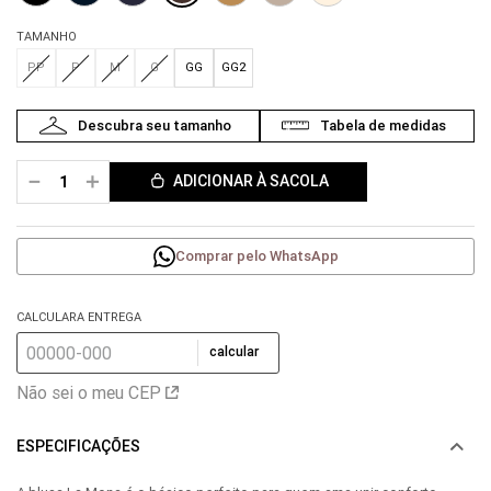
TAMANHO
PP
P
M
G
GG
GG2
－
＋
ADICIONAR À SACOLA
Comprar pelo WhatsApp
CALCULARA ENTREGA
calcular
Não sei o meu CEP
ESPECIFICAÇÕES