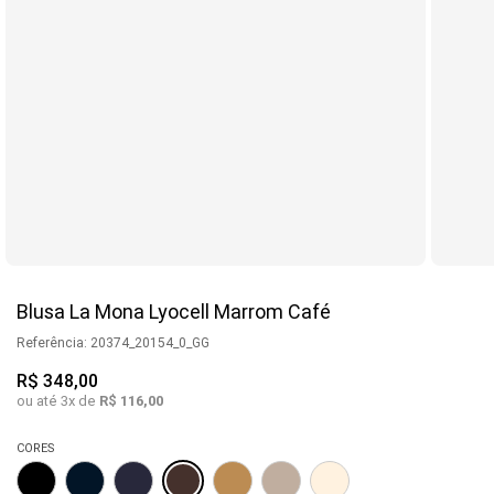
Blusa La Mona Lyocell Marrom Café
Referência
:
20374_20154_0_GG
R$
348
,
00
ou até
3
x de
R$
116
,
00
CORES