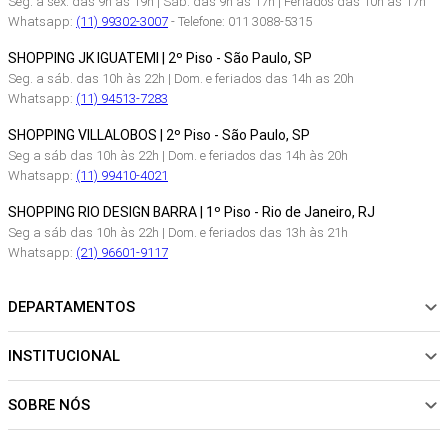
Seg. a sex. das 9h às 19h | Sáb. das 9h às 17h | Feriados das 10h às 17h
Whatsapp:
(11) 99302-3007
- Telefone: 011 3088-5315
SHOPPING JK IGUATEMI | 2º Piso - São Paulo, SP
Seg. a sáb. das 10h às 22h | Dom. e feriados das 14h as 20h
Whatsapp:
(11) 94513-7283
SHOPPING VILLALOBOS | 2º Piso - São Paulo, SP
Seg a sáb das 10h às 22h | Dom. e feriados das 14h às 20h
Whatsapp:
(11) 99410-4021
SHOPPING RIO DESIGN BARRA | 1º Piso - Rio de Janeiro, RJ
Seg a sáb das 10h às 22h | Dom. e feriados das 13h às 21h
Whatsapp:
(21) 96601-9117
DEPARTAMENTOS
INSTITUCIONAL
NOVIDADES
ROUPAS
SOBRE NÓS
Sobre Nós
CALÇADOS
Nossas Lojas
ACESSÓRIOS