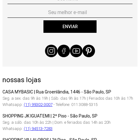
ENVIAR
nossas lojas
CASA MYBASIC | Rua Groenlândia, 1446 - São Paulo, SP
Seg. a sex. das 9h às 19h | Sáb. das 9h às 17h | Feriados das 10h às 17h
Whatsapp:
(11) 99302-3007
- Telefone: 011 3088-5315
SHOPPING JK IGUATEMI | 2º Piso - São Paulo, SP
Seg. a sáb. das 10h às 22h | Dom. e feriados das 14h as 20h
Whatsapp:
(11) 94513-7283