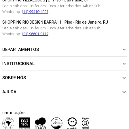
SHOPPING VILLALOBOS | 2º Piso - São Paulo, SP
Seg a sáb das 10h às 22h | Dom. e feriados das 14h às 20h
Whatsapp:
(11) 99410-4021
SHOPPING RIO DESIGN BARRA | 1º Piso - Rio de Janeiro, RJ
Seg a sáb das 10h às 22h | Dom. e feriados das 13h às 21h
Whatsapp:
(21) 96601-9117
DEPARTAMENTOS
INSTITUCIONAL
NOVIDADES
ROUPAS
SOBRE NÓS
Sobre Nós
CALÇADOS
Nossas Lojas
ACESSÓRIOS
AJUDA
Política de pagamento
Sustentabilidade
BEACHWEAR
Trocas e Devoluções
Fibras e Tecidos
MATERNIDADE
Perguntas frequentes
Trocas e Devoluções
SALE
CERTIFICAÇÕES
Dicas de cuidados
Perguntas Frequentes
Falar no WhatsApp
Blog