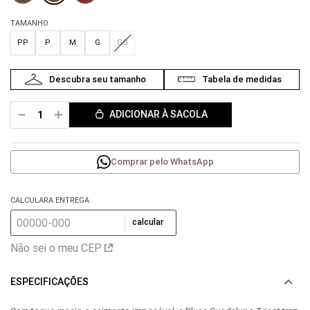
TAMANHO
PP
P
M
G
GG
－
＋
ADICIONAR À SACOLA
Comprar pelo WhatsApp
CALCULARA ENTREGA
calcular
Não sei o meu CEP
ESPECIFICAÇÕES