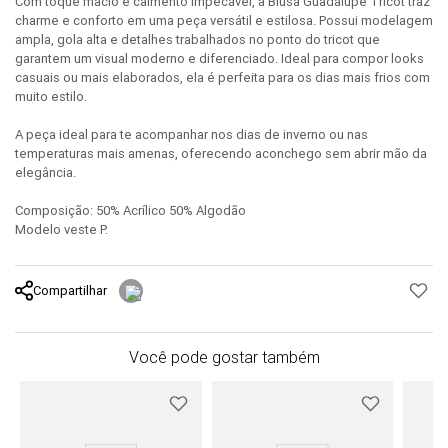
Com toque macio e caimento impecável, a Blusa Guadalupe Tricot traz
charme e conforto em uma peça versátil e estilosa. Possui modelagem
ampla, gola alta e detalhes trabalhados no ponto do tricot que
garantem um visual moderno e diferenciado. Ideal para compor looks
casuais ou mais elaborados, ela é perfeita para os dias mais frios com
muito estilo.
A peça ideal para te acompanhar nos dias de inverno ou nas
temperaturas mais amenas, oferecendo aconchego sem abrir mão da
elegância.
Composição: 50% Acrílico 50% Algodão
Modelo veste P.
Compartilhar
Você pode gostar também