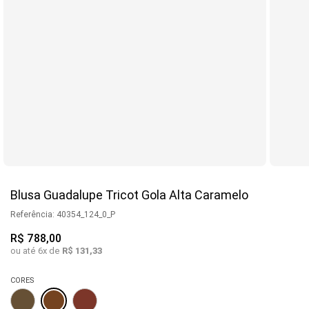
Blusa Guadalupe Tricot Gola Alta Caramelo
Referência
:
40354_124_0_P
R$
788
,
00
ou até
6
x de
R$
131
,
33
CORES