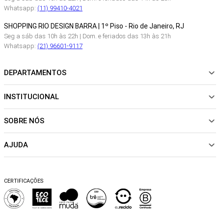
Whatsapp:
(11) 99410-4021
SHOPPING RIO DESIGN BARRA | 1º Piso - Rio de Janeiro, RJ
Seg a sáb das 10h às 22h | Dom. e feriados das 13h às 21h
Whatsapp:
(21) 96601-9117
DEPARTAMENTOS
INSTITUCIONAL
NOVIDADES
ROUPAS
SOBRE NÓS
Sobre Nós
CALÇADOS
Nossas Lojas
ACESSÓRIOS
AJUDA
Política de pagamento
Sustentabilidade
BEACHWEAR
Trocas e Devoluções
Fibras e Tecidos
MATERNIDADE
Perguntas frequentes
Trocas e Devoluções
SALE
CERTIFICAÇÕES
Dicas de cuidados
Perguntas Frequentes
Falar no WhatsApp
Blog