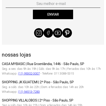
ENVIAR
nossas lojas
CASA MYBASIC | Rua Groenlândia, 1446 - São Paulo, SP
Seg. a sex. das 9h às 19h | Sáb. das 9h às 17h | Feriados das 10h às 17h
Whatsapp:
(11) 99302-3007
- Telefone: 011 3088-5315
SHOPPING JK IGUATEMI | 2º Piso - São Paulo, SP
Seg. a sáb. das 10h às 22h | Dom. e feriados das 14h as 20h
Whatsapp:
(11) 94513-7283
SHOPPING VILLALOBOS | 2º Piso - São Paulo, SP
Seg a sáb das 10h às 22h | Dom. e feriados das 14h às 20h