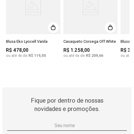
Blusa Eko Lyocell Vanila
Casaqueto Corsega Off White
Blusa T
R$
478
,
00
R$
1
.
258
,
00
R$
31
ou até
4
x de
R$
119
,
50
ou até
6
x de
R$
209
,
66
ou até
Fique por dentro de nossas
novidades e promoções.