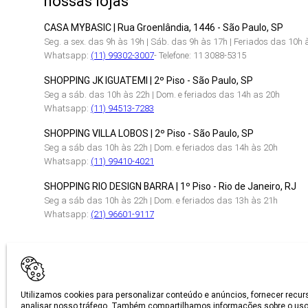
nossas lojas
CASA MYBASIC | Rua Groenlândia, 1446 - São Paulo, SP
Seg. a sex. das 9h às 19h | Sáb. das 9h às 17h | Feriados das 10h 
Whatsapp:
(11) 99302-3007
- Telefone: 11 3088-5315
SHOPPING JK IGUATEMI | 2º Piso - São Paulo, SP
Seg a sáb. das 10h às 22h | Dom. e feriados das 14h as 20h
Whatsapp:
(11) 94513-7283
SHOPPING VILLA LOBOS | 2º Piso - São Paulo, SP
Seg a sáb das 10h às 22h | Dom. e feriados das 14h às 20h
Whatsapp:
(11) 99410-4021
SHOPPING RIO DESIGN BARRA | 1º Piso - Rio de Janeiro, RJ
Seg a sáb das 10h às 22h | Dom. e feriados das 13h às 21h
Whatsapp:
(21) 96601-9117
CERTIFICAÇÕES
Utilizamos cookies para personalizar conteúdo e anúncios, fornecer recur
analisar nosso tráfego. Também compartilhamos informações sobre o uso