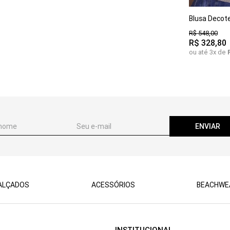
P
M
Blusa Decot
GG
R$
548
,
00
R$
328
,
80
ou até
3
x de
ENVIAR
ALÇADOS
ACESSÓRIOS
BEACHWE
INSTITUCIONAL