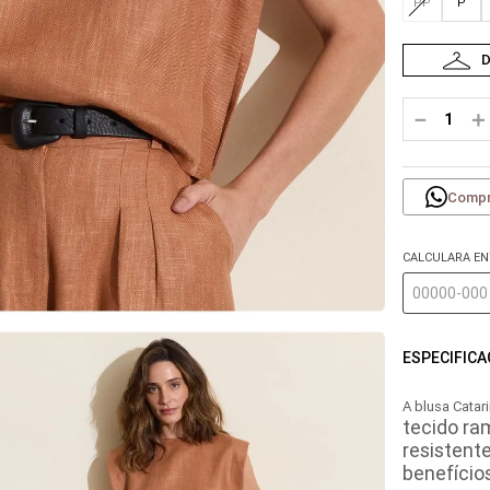
PP
P
－
＋
Compr
CALCULARA E
ESPECIFIC
A blusa Catar
tecido ram
resistente
benefício