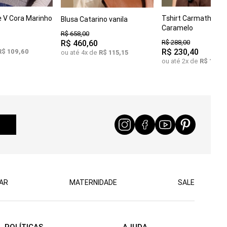
G
COMPRAR
e V Cora Marinho
Tshirt Carmathia Go
Blusa Catarino vanila
C
GG
COMPRAR
M
G
GG
Caramelo
R$
658
,
00
R$
460
,
60
R$
288
,
00
R$
230
,
40
R$
109
,
60
ou até
4
x de
R$
115
,
15
ou até
2
x de
R$
115
,
2
AR
MATERNIDADE
SALE
POLÍTICAS
AJUDA