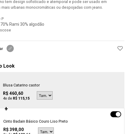
rino tem design sofisticado e atemporal e pode ser usado em
mais urbanas monocromáticas ou despojadas com jeans.
 P
70% Rami 30% algodão
:
viscose
ar
o Look
Blusa Catarino castor
R$ 460,60
4
x de
R$ 115,15
Cinto Badain Básico Couro Liso Preto
R$ 398,00