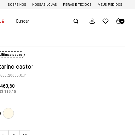
SOBRE NÓS
NOSSAS LOJAS
FIBRAS E TECIDOS
MEUS PEDIDOS
Buscar
LE
0
Últimas peças
tarino castor
0665_20065_0_P
460
,
60
R$
115
,
15