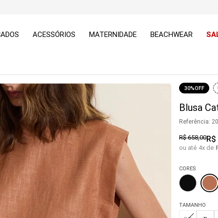
ÇADOS
ACESSÓRIOS
MATERNIDADE
BEACHWEAR
SA
30%
OFF
Blusa Ca
Referência
:
2
R$
658
,
00
R$
ou até
4
x de
CORES
TAMANHO