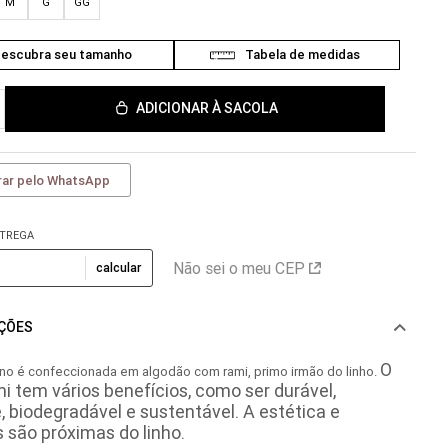
M
G
GG
ADICIONAR À SACOLA
ar pelo WhatsApp
NTREGA
Não sei o meu CEP
calcular
AÇÕES
O
ino é confeccionada em algodão com rami, primo irmão do linho.
i tem vários benefícios, como ser durável,
, biodegradável e sustentável. A estética e
s são próximas do linho.