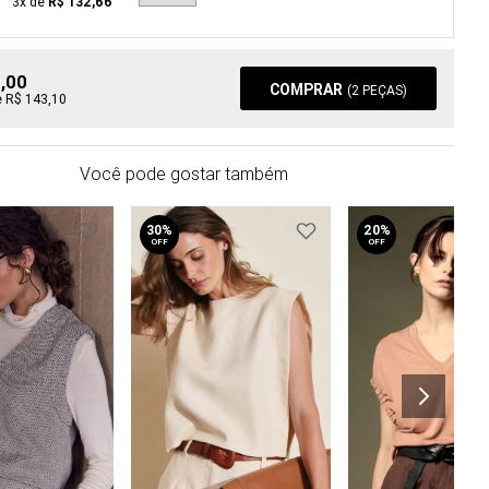
3
x de
R$ 132,66
6,00
COMPRAR
(
2
PEÇAS)
e R$ 143,10
Você pode gostar também
30%
20%
OFF
OFF