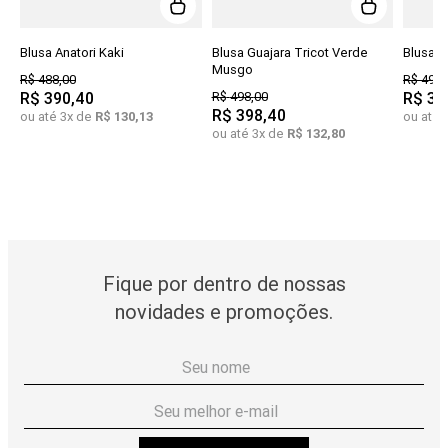
Blusa Anatori Kaki
Blusa Guajara Tricot Verde
Blusa G
Musgo
R$
488
,
00
R$
498
,
R$
390
,
40
R$
498
,
00
R$
39
R$
398
,
40
ou até
3
x de
R$
130
,
13
ou até
ou até
3
x de
R$
132
,
80
Fique por dentro de nossas
novidades e promoções.