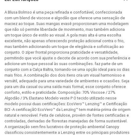
A Blusa Bolmso é uma peça refinada e confortável, confeccionada
com um blend de viscose e algodão que oferece uma sensação de
maciez ao toque. Suas mangas evasê proporcionam uma modelagem
que não só permite liberdade de movimento, mas também adiciona
um toque único de estilo ao visual. A gola mais alta é uma escolha
excelente, não apenas oferecendo proteção adicional contra o frio,
mas também adicionando um toque de elegância e sofisticação ao
conjunto. O zíper frontal proporciona praticidade e versatilidade,
permitindo que você ajuste o decote de acordo com sua preferência e
adicione um toque pessoal às suas combinações. faz parte de um
conjunto com a Calça Baltra, tornando-se uma opção ideal para os dias
mais frios. A combinação dos dois itens cria um visual harmonioso e
versátil, adequado para uma variedade de ambientes e ocasiões. Seja
para um dia casual ou uma saída mais formal, esse conjunto oferece
conforto, estilo e praticidade. Composição: 70% Viscose / 27%
Algodão / 3% Elastano Modelo veste P O tecido utilizado nesse
modelo possui duas certificações: EcoVero™ Lenzing™ e Certificação
BCI -A certificaçãO EcoVero™ da Lenzing™ tem matéria-prima de origem
natural e renovável. Feita de celulose, provém de fontes certificadas e
controladas, derivadas de florestas manejadas de forma sustentável.
A organização sem fins lucrativos de proteção ambiental Canopy
classificou consistentemente a Lenzing entre os principais produtores