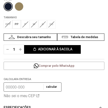
TAMANHO
XPP
PP
P
M
G
GG
－
＋
ADICIONAR À SACOLA
Comprar pelo WhatsApp
CALCULARA ENTREGA
calcular
Não sei o meu CEP
ESPECIFICAÇÕES