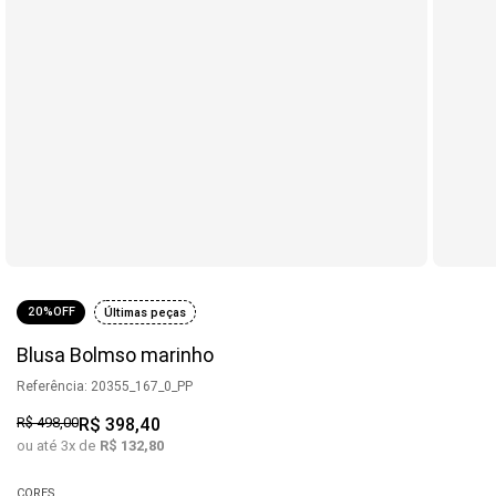
20%
OFF
Últimas peças
Blusa Bolmso marinho
Referência
:
20355_167_0_PP
R$
498
,
00
R$
398
,
40
ou até
3
x de
R$
132
,
80
CORES