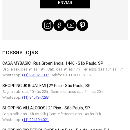
ENVIAR
nossas lojas
CASA MYBASIC | Rua Groenlândia, 1446 - São Paulo, SP
Seg. a sex. das 9h às 19h | Sáb. das 9h às 17h | Feriados das 10h às 17h
Whatsapp:
(11) 99302-3007
- Telefone: 011 3088-5315
SHOPPING JK IGUATEMI | 2º Piso - São Paulo, SP
Seg. a sáb. das 10h às 22h | Dom. e feriados das 14h as 20h
Whatsapp:
(11) 94513-7283
SHOPPING VILLALOBOS | 2º Piso - São Paulo, SP
Seg a sáb das 10h às 22h | Dom. e feriados das 14h às 20h
Whatsapp:
(11) 99410-4021