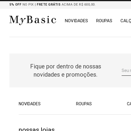
5% OFF
NO PIX |
FRETE GRÁTIS
ACIMA DE R$ 600,00.
NOVIDADES
ROUPAS
CAL
TERMOS MAIS BUSCADOS
1
º
tricot
2
º
mocassim
Fique por dentro de nossas
3
º
botas
novidades e promoções.
4
º
blazers
5
º
chemises
6
º
calça
7
º
camisa
NOVIDADES
ROUPAS
C
8
º
saia
nossas lojas