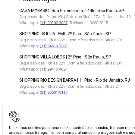
CASA MYBASIC | Rua Groenlândia, 1446 - São Paulo, SP
Seg. a sex. das 9h às 19h | Sáb. das 9h às 17h | Feriados das 10h 
Whatsapp:
(11) 99302-3007
- Telefone: 11 3088-5315
SHOPPING JK IGUATEMI | 2º Piso - São Paulo, SP
Seg a sáb. das 10h às 22h | Dom. e feriados das 14h as 20h
Whatsapp:
(11) 94513-7283
SHOPPING VILLA LOBOS | 2º Piso - São Paulo, SP
Seg a sáb das 10h às 22h | Dom. e feriados das 14h às 20h
Whatsapp:
(11) 99410-4021
SHOPPING RIO DESIGN BARRA | 1º Piso - Rio de Janeiro, RJ
Seg a sáb das 10h às 22h | Dom. e feriados das 13h às 21h
Whatsapp:
(21) 96601-9117
CERTIFICAÇÕES
Utilizamos cookies para personalizar conteúdo e anúncios, fornecer recur
analisar nosso tráfego. Também compartilhamos informações sobre o uso