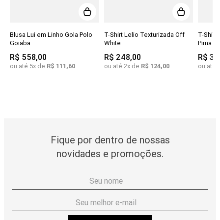
o
Blusa Lui em Linho Gola Polo
T-Shirt Lelio Texturizada Off
T-Shir
Goiaba
White
Pima D
R$
558
,
00
R$
248
,
00
R$
30
ou até
5
x de
R$
111
,
60
ou até
2
x de
R$
124
,
00
ou até
Fique por dentro de nossas
novidades e promoções.