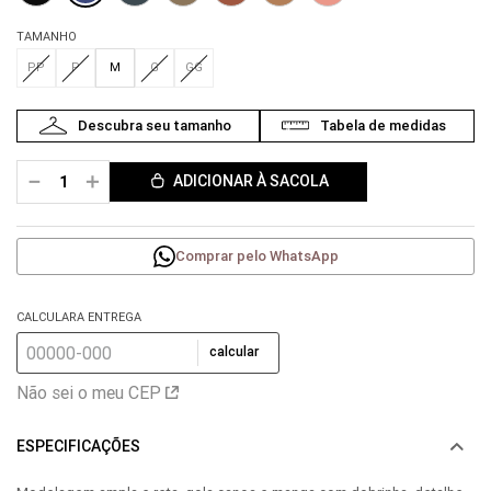
TAMANHO
PP
P
M
G
GG
－
＋
ADICIONAR À SACOLA
Comprar pelo WhatsApp
CALCULARA ENTREGA
calcular
Não sei o meu CEP
ESPECIFICAÇÕES