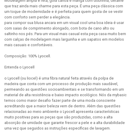
Modelagem ampla e reta, gola canoa e manga com dobrinha, detalhe
que traz ainda mais charme para esta peça. É uma peça clássica com
um toque de modernidade e é perfeita para quem gosta de se vestir
com conforto sem perder a elegância.
para compor sua blusa ancara em um visual cool uma boa ideia é usar
com saias de comprimento alongado, com bota de cano alto ou
saltinho nos pés. Para um visual mais casual esta peça casa muito bem
com calças de modelagem mais larguinha e um sapatos em modelos
mais casuais e confortáveis.
Composição: 100% Lyocell.
Entenda o Lyocell
o Lyocell (ou liocel) é uma fibra natural feita através da polpa de
madeira que conta com um processo de produção mais saudável,
permeando as questões socioambientais e se transformando em um
material de alta resistência e baixo impacto ecológico. Nós da mybasic
temos como maior desafio fazer parte de uma moda consciente
acreditando que a maior beleza vem de dentro. Além das questões
relacionadas ao meio ambiente o Lyocell apresenta características
muito positivas para as peças que são produzidas, como a alta
absorção de umidade que garante frescor a pele e a alta durabilidade
uma vez que seguidos as instruções específicas de lavagem.