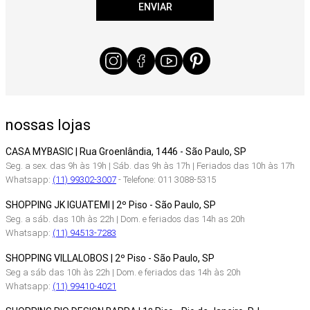
ENVIAR
nossas lojas
CASA MYBASIC | Rua Groenlândia, 1446 - São Paulo, SP
Seg. a sex. das 9h às 19h | Sáb. das 9h às 17h | Feriados das 10h às 17h
Whatsapp:
(11) 99302-3007
- Telefone: 011 3088-5315
SHOPPING JK IGUATEMI | 2º Piso - São Paulo, SP
Seg. a sáb. das 10h às 22h | Dom. e feriados das 14h as 20h
Whatsapp:
(11) 94513-7283
SHOPPING VILLALOBOS | 2º Piso - São Paulo, SP
Seg a sáb das 10h às 22h | Dom. e feriados das 14h às 20h
Whatsapp:
(11) 99410-4021