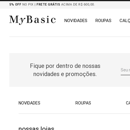
5% OFF
NO PIX |
FRETE GRÁTIS
ACIMA DE R$ 600,00.
NOVIDADES
ROUPAS
CAL
TERMOS MAIS BUSCADOS
1
º
tricot
2
º
mocassim
Fique por dentro de nossas
3
º
botas
novidades e promoções.
4
º
blazers
5
º
chemises
6
º
calça
7
º
camisa
NOVIDADES
ROUPAS
C
8
º
saia
nossas lojas