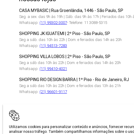
CASA MYBASIC | Rua Groenlândia, 1446 - São Paulo, SP
Seg. a sex. das 9h às 19h | Sáb. das 9h às 17h | Feriados das 10h 
Whatsapp:
(11) 99302-3007
- Telefone: 11 3088-5315
SHOPPING JK IGUATEMI | 2º Piso - São Paulo, SP
Seg a sáb. das 10h às 22h | Dom. e feriados das 14h as 20h
Whatsapp:
(11) 94513-7283
SHOPPING VILLA LOBOS | 2º Piso - São Paulo, SP
Seg a sáb das 10h às 22h | Dom. e feriados das 14h às 20h
Whatsapp:
(11) 99410-4021
SHOPPING RIO DESIGN BARRA | 1º Piso - Rio de Janeiro, RJ
Seg a sáb das 10h às 22h | Dom. e feriados das 13h às 21h
Whatsapp:
(21) 96601-9117
CERTIFICAÇÕES
Utilizamos cookies para personalizar conteúdo e anúncios, fornecer recur
analisar nosso tráfego. Também compartilhamos informações sobre o uso