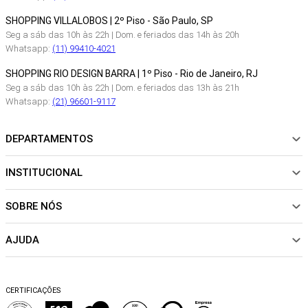
SHOPPING VILLALOBOS | 2º Piso - São Paulo, SP
Seg a sáb das 10h às 22h | Dom. e feriados das 14h às 20h
Whatsapp:
(11) 99410-4021
SHOPPING RIO DESIGN BARRA | 1º Piso - Rio de Janeiro, RJ
Seg a sáb das 10h às 22h | Dom. e feriados das 13h às 21h
Whatsapp:
(21) 96601-9117
DEPARTAMENTOS
INSTITUCIONAL
NOVIDADES
ROUPAS
SOBRE NÓS
Sobre Nós
CALÇADOS
Nossas Lojas
ACESSÓRIOS
AJUDA
Política de pagamento
Sustentabilidade
BEACHWEAR
Trocas e Devoluções
Fibras e Tecidos
MATERNIDADE
Perguntas frequentes
Trocas e Devoluções
SALE
CERTIFICAÇÕES
Dicas de cuidados
Perguntas Frequentes