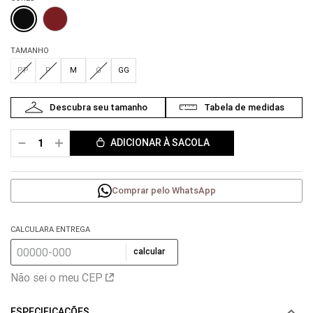
TAMANHO
PP
P
M
G
GG
－
＋
ADICIONAR À SACOLA
Comprar pelo WhatsApp
CALCULARA ENTREGA
calcular
Não sei o meu CEP
ESPECIFICAÇÕES