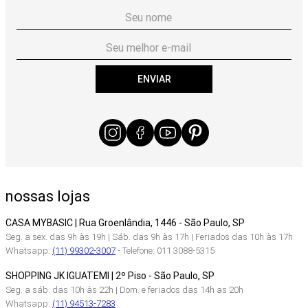
ENVIAR
nossas lojas
CASA MYBASIC | Rua Groenlândia, 1446 - São Paulo, SP
Seg. a sex. das 9h às 19h | Sáb. das 9h às 17h | Feriados das 10h às 17h
Whatsapp:
(11) 99302-3007
- Telefone: 011 3088-5315
SHOPPING JK IGUATEMI | 2º Piso - São Paulo, SP
Seg. a sáb. das 10h às 22h | Dom. e feriados das 14h as 20h
Whatsapp:
(11) 94513-7283