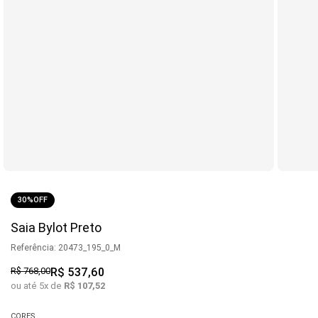
30%
OFF
Saia Bylot Preto
Referência
:
20473_195_0_M
R$
768
,
00
R$
537
,
60
ou até
5
x de
R$
107
,
52
CORES