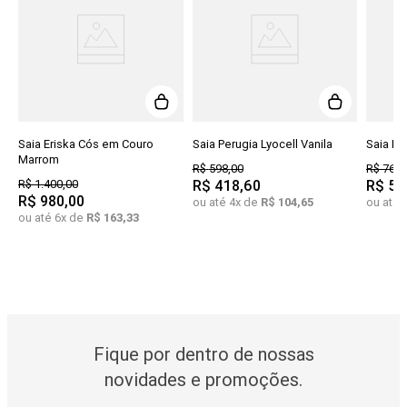
Saia Eriska Cós em Couro
Saia Perugia Lyocell Vanila
Saia By
Marrom
R$
598
,
00
R$
768
,
R$
1
.
400
,
00
R$
418
,
60
R$
53
R$
980
,
00
ou até
4
x de
R$
104
,
65
ou até
ou até
6
x de
R$
163
,
33
Fique por dentro de nossas
novidades e promoções.