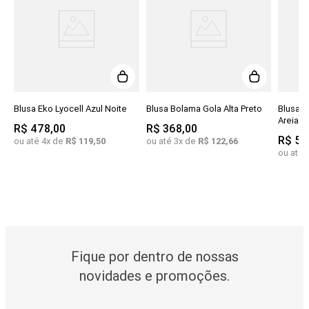
Blusa Eko Lyocell Azul Noite
Blusa Bolama Gola Alta Preto
Blusa L
Areia
R$
478
,
00
R$
368
,
00
R$
55
ou até
4
x de
R$
119
,
50
ou até
3
x de
R$
122
,
66
ou até
Fique por dentro de nossas
novidades e promoções.