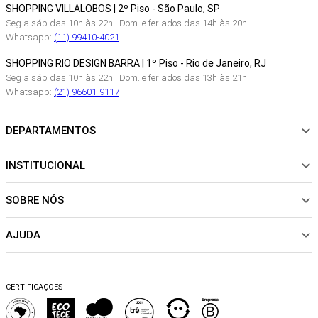
SHOPPING VILLALOBOS | 2º Piso - São Paulo, SP
Seg a sáb das 10h às 22h | Dom. e feriados das 14h às 20h
Whatsapp:
(11) 99410-4021
SHOPPING RIO DESIGN BARRA | 1º Piso - Rio de Janeiro, RJ
Seg a sáb das 10h às 22h | Dom. e feriados das 13h às 21h
Whatsapp:
(21) 96601-9117
DEPARTAMENTOS
INSTITUCIONAL
NOVIDADES
ROUPAS
SOBRE NÓS
Sobre Nós
CALÇADOS
Nossas Lojas
ACESSÓRIOS
AJUDA
Política de pagamento
Sustentabilidade
BEACHWEAR
Trocas e Devoluções
Fibras e Tecidos
MATERNIDADE
Perguntas frequentes
Trocas e Devoluções
SALE
CERTIFICAÇÕES
Dicas de cuidados
Perguntas Frequentes
Falar no WhatsApp