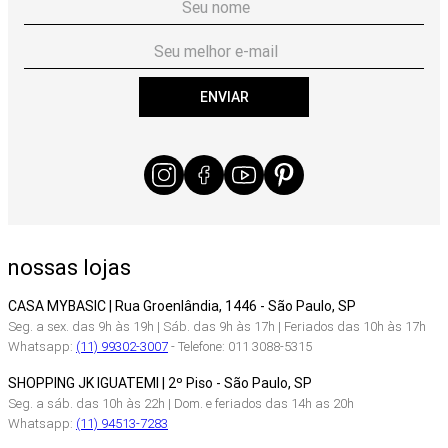
ENVIAR
nossas lojas
CASA MYBASIC | Rua Groenlândia, 1446 - São Paulo, SP
Seg. a sex. das 9h às 19h | Sáb. das 9h às 17h | Feriados das 10h às 17h
Whatsapp:
(11) 99302-3007
- Telefone: 011 3088-5315
SHOPPING JK IGUATEMI | 2º Piso - São Paulo, SP
Seg. a sáb. das 10h às 22h | Dom. e feriados das 14h as 20h
Whatsapp:
(11) 94513-7283