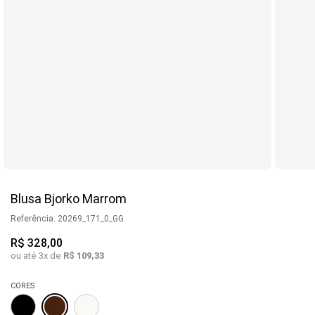
Blusa Bjorko Marrom
Referência
:
20269_171_0_GG
R$
328
,
00
ou até
3
x de
R$
109
,
33
CORES