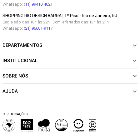
Whatsapp:
(11) 99410-4021
SHOPPING RIO DESIGN BARRA | 1º Piso - Rio de Janeiro, RJ
Seg a sáb das 10h às 22h | Dom. e feriados das 13h às 21h
Whatsapp:
(21) 96601-9117
DEPARTAMENTOS
INSTITUCIONAL
NOVIDADES
ROUPAS
SOBRE NÓS
Sobre Nós
CALÇADOS
Nossas Lojas
ACESSÓRIOS
AJUDA
Política de pagamento
Sustentabilidade
BEACHWEAR
Trocas e Devoluções
Fibras e Tecidos
MATERNIDADE
Perguntas frequentes
Trocas e Devoluções
SALE
CERTIFICAÇÕES
Dicas de cuidados
Perguntas Frequentes
Falar no WhatsApp
Blog