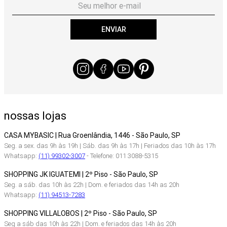
ENVIAR
nossas lojas
CASA MYBASIC | Rua Groenlândia, 1446 - São Paulo, SP
Seg. a sex. das 9h às 19h | Sáb. das 9h às 17h | Feriados das 10h às 17h
Whatsapp:
(11) 99302-3007
- Telefone: 011 3088-5315
SHOPPING JK IGUATEMI | 2º Piso - São Paulo, SP
Seg. a sáb. das 10h às 22h | Dom. e feriados das 14h as 20h
Whatsapp:
(11) 94513-7283
SHOPPING VILLALOBOS | 2º Piso - São Paulo, SP
Seg a sáb das 10h às 22h | Dom. e feriados das 14h às 20h