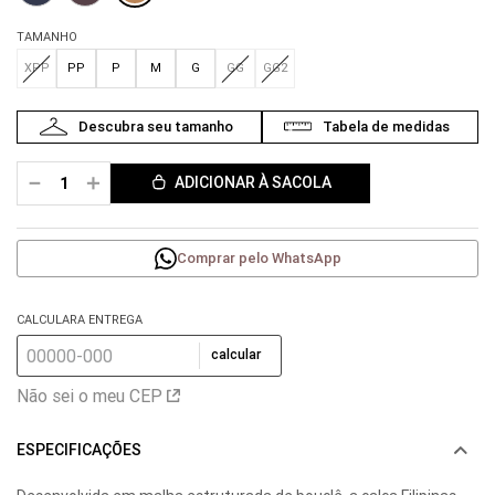
TAMANHO
XPP
PP
P
M
G
GG
GG2
－
＋
ADICIONAR À SACOLA
Comprar pelo WhatsApp
CALCULARA ENTREGA
calcular
Não sei o meu CEP
ESPECIFICAÇÕES