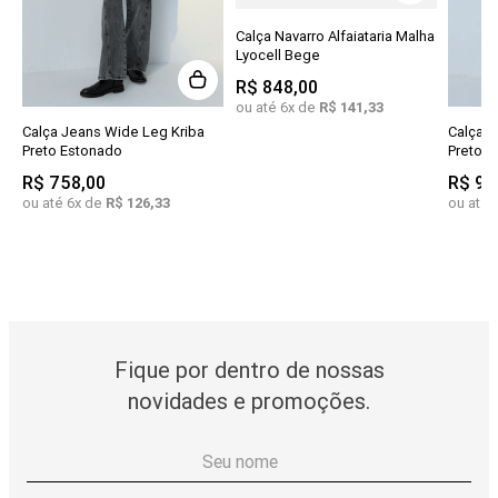
Calça Navarro Alfaiataria Malha
Lyocell Bege
R$
848
,
00
ou até
6
x de
R$
141
,
33
Calça Jeans Wide Leg Kriba
Calça A
Preto Estonado
Preto
R$
758
,
00
R$
99
ou até
6
x de
R$
126
,
33
ou até
Fique por dentro de nossas
novidades e promoções.