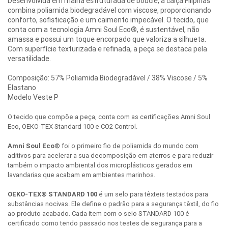
Desenvolvida em malha estruturada de bouclê, a calça Filipinas
combina poliamida biodegradável com viscose, proporcionando
conforto, sofisticação e um caimento impecável. O tecido, que
conta com a tecnologia Amni Soul Eco®, é sustentável, não
amassa e possui um toque encorpado que valoriza a silhueta.
Com superfície texturizada e refinada, a peça se destaca pela
versatilidade.
Composição: 57% Poliamida Biodegradável / 38% Viscose / 5%
Elastano
Modelo Veste P
O tecido que compõe a peça, conta com as certificações Amni Soul
Eco, OEKO-TEX Standard 100 e CO2 Control.
Amni Soul Eco®
foi o primeiro fio de poliamida do mundo com
aditivos para acelerar a sua decomposição em aterros e para reduzir
também o impacto ambiental dos microplásticos gerados em
lavandarias que acabam em ambientes marinhos.
OEKO-TEX® STANDARD 100
é um selo para têxteis testados para
substâncias nocivas. Ele define o padrão para a segurança têxtil, do fio
ao produto acabado. Cada item com o selo STANDARD 100 é
certificado como tendo passado nos testes de segurança para a