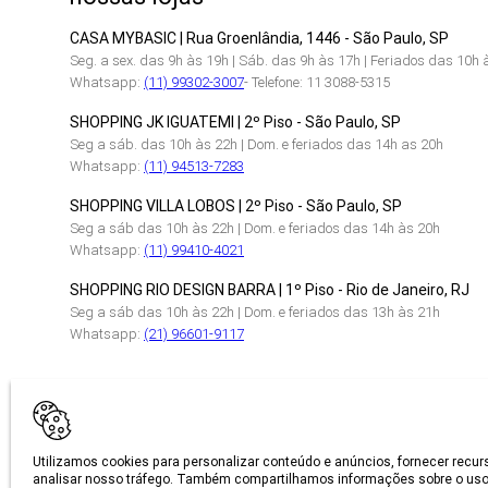
CASA MYBASIC | Rua Groenlândia, 1446 - São Paulo, SP
Seg. a sex. das 9h às 19h | Sáb. das 9h às 17h | Feriados das 10h 
Whatsapp:
(11) 99302-3007
- Telefone: 11 3088-5315
SHOPPING JK IGUATEMI | 2º Piso - São Paulo, SP
Seg a sáb. das 10h às 22h | Dom. e feriados das 14h as 20h
Whatsapp:
(11) 94513-7283
SHOPPING VILLA LOBOS | 2º Piso - São Paulo, SP
Seg a sáb das 10h às 22h | Dom. e feriados das 14h às 20h
Whatsapp:
(11) 99410-4021
SHOPPING RIO DESIGN BARRA | 1º Piso - Rio de Janeiro, RJ
Seg a sáb das 10h às 22h | Dom. e feriados das 13h às 21h
Whatsapp:
(21) 96601-9117
CERTIFICAÇÕES
Utilizamos cookies para personalizar conteúdo e anúncios, fornecer recur
analisar nosso tráfego. Também compartilhamos informações sobre o uso