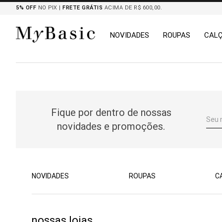
5% OFF
NO PIX |
FRETE GRÁTIS
ACIMA DE R$ 600,00.
NOVIDADES
ROUPAS
CAL
TERMOS MAIS BUSCADOS
1
º
tricot
2
º
mocassim
Fique por dentro de nossas
3
º
botas
novidades e promoções.
4
º
blazers
5
º
chemises
6
º
calça
7
º
camisa
NOVIDADES
ROUPAS
C
8
º
saia
nossas lojas