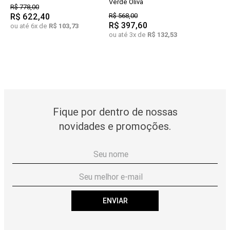
Verde Oliva
R$
778
,
00
R$
622
,
40
R$
568
,
00
R$
397
,
60
ou até
6
x de
R$
103
,
73
ou até
3
x de
R$
132
,
53
Fique por dentro de nossas
novidades e promoções.
ENVIAR