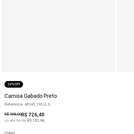
20%
OFF
Camisa Gabado Preto
Referência
:
40343_195_0_G
R$
908
,
00
R$
726
,
40
ou até
6
x de
R$
121
,
06
CORES