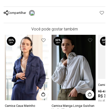
Compartilhar
Você pode gostar também
20%
30%
30%
OFF
OFF
OFF
Camisa
R$
478
,
R$
33
ou até
Camisa Caua Marinho
Camisa Manga Longa Guishan