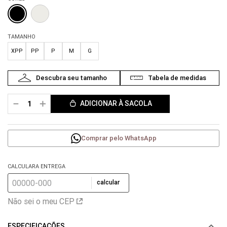
TAMANHO
XPP
PP
P
M
G
－
＋
ADICIONAR À SACOLA
Comprar pelo WhatsApp
CALCULARA ENTREGA
calcular
Não sei o meu CEP
ESPECIFICAÇÕES