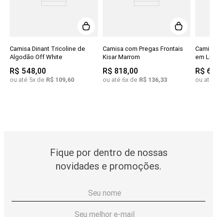
Camisa Dinant Tricoline de
Camisa com Pregas Frontais
Camisa
Algodão Off White
Kisar Marrom
em Lin
R$
548
,
00
R$
818
,
00
R$
69
ou até
5
x de
R$
109
,
60
ou até
6
x de
R$
136
,
33
ou até
Fique por dentro de nossas
novidades e promoções.