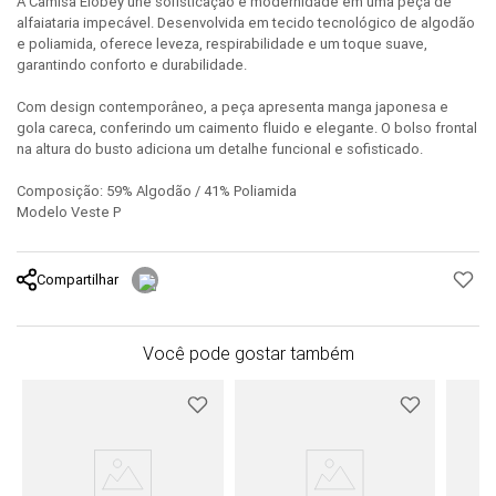
A Camisa Elobey une sofisticação e modernidade em uma peça de
alfaiataria impecável. Desenvolvida em tecido tecnológico de algodão
e poliamida, oferece leveza, respirabilidade e um toque suave,
garantindo conforto e durabilidade.
Com design contemporâneo, a peça apresenta manga japonesa e
gola careca, conferindo um caimento fluido e elegante. O bolso frontal
na altura do busto adiciona um detalhe funcional e sofisticado.
Composição: 59% Algodão / 41% Poliamida
Modelo Veste P
Compartilhar
Você pode gostar também
o