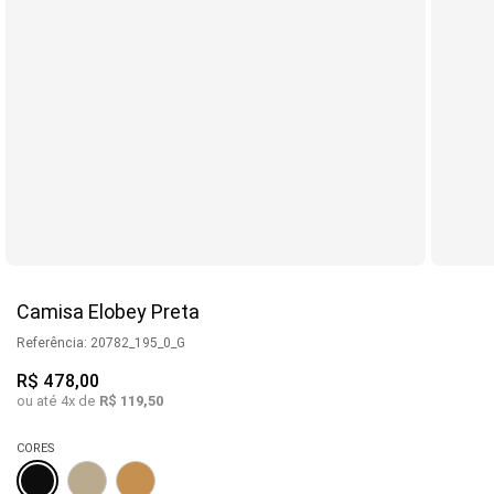
Camisa Elobey Preta
Referência
:
20782_195_0_G
R$
478
,
00
ou até
4
x de
R$
119
,
50
CORES