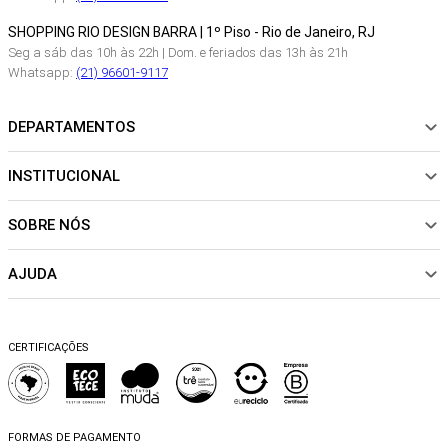
SHOPPING RIO DESIGN BARRA | 1º Piso - Rio de Janeiro, RJ
Seg a sáb das 10h às 22h | Dom. e feriados das 13h às 21h
Whatsapp:
(21) 96601-9117
DEPARTAMENTOS
INSTITUCIONAL
NOVIDADES
ROUPAS
SOBRE NÓS
Sobre Nós
CALÇADOS
Nossas Lojas
ACESSÓRIOS
AJUDA
Política de pagamento
Sustentabilidade
BEACHWEAR
Trocas e Devoluções
Fibras e Tecidos
MATERNIDADE
Perguntas frequentes
Trocas e Devoluções
SALE
CERTIFICAÇÕES
Dicas de cuidados
Perguntas Frequentes
Falar no WhatsApp
Blog
FORMAS DE PAGAMENTO