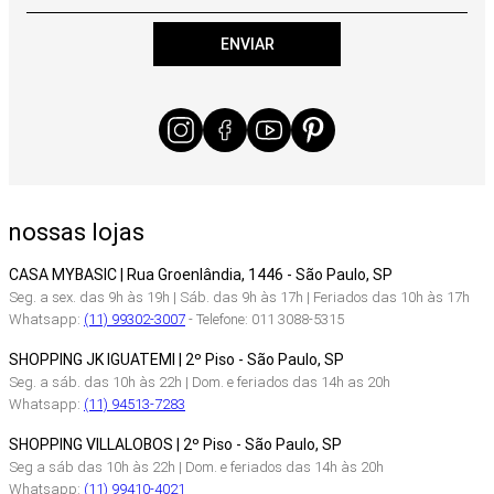
ENVIAR
nossas lojas
CASA MYBASIC | Rua Groenlândia, 1446 - São Paulo, SP
Seg. a sex. das 9h às 19h | Sáb. das 9h às 17h | Feriados das 10h às 17h
Whatsapp:
(11) 99302-3007
- Telefone: 011 3088-5315
SHOPPING JK IGUATEMI | 2º Piso - São Paulo, SP
Seg. a sáb. das 10h às 22h | Dom. e feriados das 14h as 20h
Whatsapp:
(11) 94513-7283
SHOPPING VILLALOBOS | 2º Piso - São Paulo, SP
Seg a sáb das 10h às 22h | Dom. e feriados das 14h às 20h
Whatsapp:
(11) 99410-4021